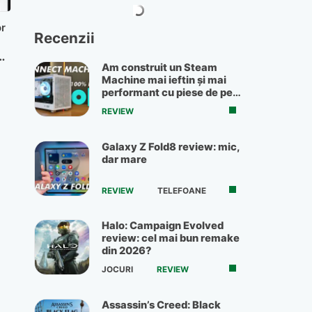
or
Recenzii
n
Am construit un Steam
Machine mai ieftin și mai
performant cu piese de pe
OLX
REVIEW
Galaxy Z Fold8 review: mic,
dar mare
REVIEW
TELEFOANE
Halo: Campaign Evolved
review: cel mai bun remake
din 2026?
JOCURI
REVIEW
Assassin’s Creed: Black