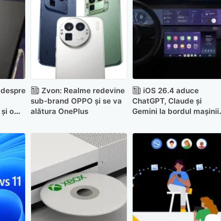
 despre
Zvon: Realme redevine
iOS 26.4 aduce
sub-brand OPPO și se va
ChatGPT, Claude și
și o
alătura OnePlus
Gemini la bordul mașinii
acy
tale cu ajutorul CarPlay