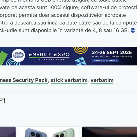
lvate pe acesta sunt 100% sigure, software-ul de protecţ
orporat permite doar accesul dispozitivelor aprobate
ntru a descărca sau încărca date către sau de la compute
ck-urile sunt disponibile în variante de 4, 8 sau 16 GB.
iness Security Pack
,
stick verbatim
,
verbatim
cebook
Twitter
 pe LinkedIn
buie pe Pinterest
imite prin whatsapp
Trimite pe Email