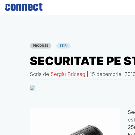
Skip
to
content
PRODUSE
STIRI
SECURITATE PE S
Scris de
Sergiu Briceag
|
15 decembrie, 201
Se
es
256
În 