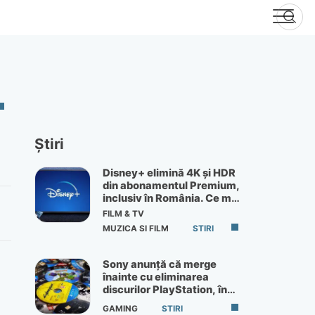
Știri
Disney+ elimină 4K și HDR
din abonamentul Premium,
inclusiv în România. Ce mai
primești de 60 lei pe lună
FILM & TV
MUZICA SI FILM
STIRI
Sony anunță că merge
înainte cu eliminarea
discurilor PlayStation, în
ciuda protestelor
GAMING
STIRI