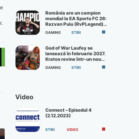
ie
România are un campion
mondial la EA Sports FC 26:
r.
Razvan Puiu (RvPLegend)
câștigă turneul de la Paris
GAMING
STIRI
God of War Laufey se
lansează în februarie 2027.
Kratos revine într-un nou
God of War
GAMING
STIRI
Video
Connect – Episodul 4
(2.12.2023)
STIRI
VIDEO