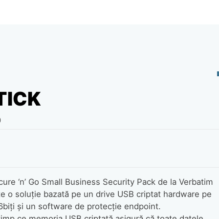
TICK
0
cure ‘n’ Go Small Business Security Pack de la Verbatim
te o soluţie bazată pe un drive USB criptat hardware pe
biți şi un software de protecție endpoint.
timp ce memoria USB criptată asigură că toate datele