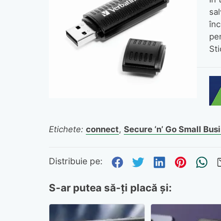
sa
înc
pe
Sti
Etichete:
connect
,
Secure ‘n’ Go Small Bus
Distribuie pe Fa
Distribuie pe 
Distribuie
Distri
Tr
Distribuie pe:
S-ar putea să-ți placă și: