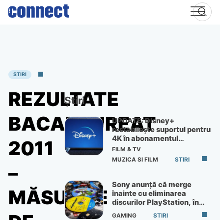
Skip
to
content
STIRI
REZULTATE
Știri
BACALAUREAT
UPDATE: Disney+
restabilește suportul pentru
4K în abonamentul
2011
Premium
FILM & TV
MUZICA SI FILM
STIRI
–
Sony anunță că merge
MĂSURILE
înainte cu eliminarea
discurilor PlayStation, în
ciuda protestelor
GAMING
STIRI