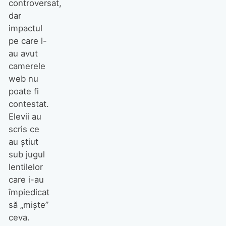
controversat,
dar
impactul
pe care l-
au avut
camerele
web nu
poate fi
contestat.
Elevii au
scris ce
au ştiut
sub jugul
lentilelor
care i-au
împiedicat
să „mişte”
ceva.