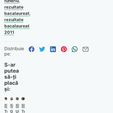
funeriu
,
rezultate
bacalaureat
,
rezultate
bacalaureat
2011
Distribuie pe Facebook
Distribuie pe Twitter
Distribuie pe Linked
Distribuie pe Pi
Trimite prin
Trimite 
Distribuie
pe:
S-ar
putea
să-ți
placă
și:
Tot
GameStop
Ubisoft
Telefonul