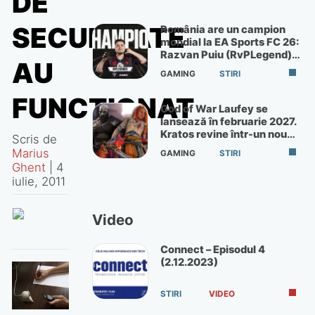
DE
SECURITATE
România are un campion
mondial la EA Sports FC 26:
Razvan Puiu (RvPLegend)
AU
câștigă turneul de la Paris
GAMING
STIRI
FUNCŢIONAT
God of War Laufey se
lansează în februarie 2027.
Kratos revine într-un nou
Scris de
God of War
Marius
GAMING
STIRI
Ghent
|
4
iulie, 2011
Video
Connect – Episodul 4
(2.12.2023)
STIRI
VIDEO