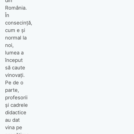
din
România.
În
consecinţă,
cum e şi
normal la
noi,
lumea a
început
să caute
vinovaţi.
Pe de o
parte,
profesorii
şi cadrele
didactice
au dat
vina pe