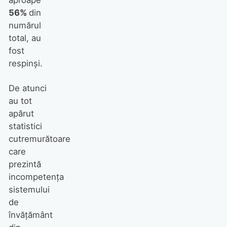
aproape
56%
din
numărul
total, au
fost
respinşi.
De atunci
au tot
apărut
statistici
cutremurătoare
care
prezintă
incompetenţa
sistemului
de
învăţământ