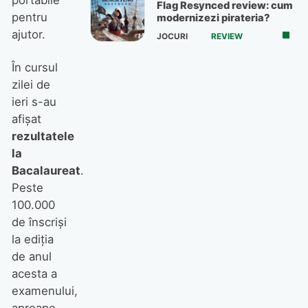
Flag Resynced review: cum
pentru
modernizezi pirateria?
ajutor.
JOCURI
REVIEW
În cursul
zilei de
ieri s-au
afişat
rezultatele
la
Bacalaureat
.
Peste
100.000
de înscrişi
la ediţia
de anul
acesta a
examenului,