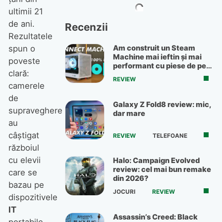
ultimii 21
de ani.
Recenzii
Rezultatele
spun o
Am construit un Steam
Machine mai ieftin și mai
poveste
performant cu piese de pe
clară:
OLX
REVIEW
camerele
de
Galaxy Z Fold8 review: mic,
supraveghere
dar mare
au
câştigat
REVIEW
TELEFOANE
războiul
cu elevii
Halo: Campaign Evolved
review: cel mai bun remake
care se
din 2026?
bazau pe
JOCURI
REVIEW
dispozitivele
IT
Assassin’s Creed: Black
portabile