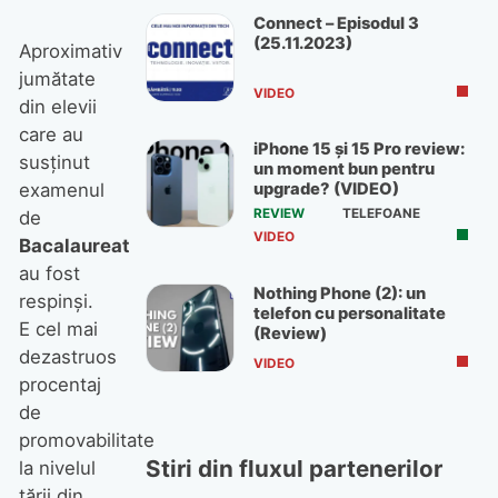
Connect – Episodul 3
(25.11.2023)
Aproximativ
jumătate
VIDEO
din elevii
care au
iPhone 15 și 15 Pro review:
susţinut
un moment bun pentru
examenul
upgrade? (VIDEO)
REVIEW
TELEFOANE
de
VIDEO
Bacalaureat
au fost
Nothing Phone (2): un
respinşi.
telefon cu personalitate
E cel mai
(Review)
dezastruos
VIDEO
procentaj
de
promovabilitate
Stiri din fluxul partenerilor
la nivelul
ţării din