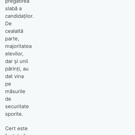
pregătirea
slabă a
candidaţilor.
De
cealaltă
parte,
majoritatea
elevilor,
dar şi unii
părinţi, au
dat vina
pe
măsurile
de
securitate
sporite.
Cert este