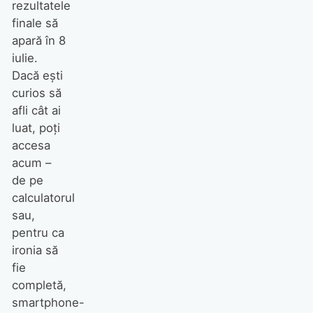
rezultatele
finale să
apară în 8
iulie.
Dacă eşti
curios să
afli cât ai
luat, poţi
accesa
acum –
de pe
calculatorul
sau,
pentru ca
ironia să
fie
completă,
smartphone-