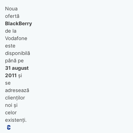
Noua
ofertă
BlackBerry
de la
Vodafone
este
disponibilă
până pe
31 august
2011
şi
se
adresează
clienţilor
noi şi
celor
existenţi.