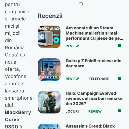
pentru
companiile
Recenzii
şi firmele
mici şi
Am construit un Steam
mijlocii
Machine mai ieftin și mai
performant cu piese de pe
din
OLX
REVIEW
România.
Odată cu
Galaxy Z Fold8 review: mic,
noua
dar mare
ofertă,
Vodafone
REVIEW
TELEFOANE
anunţă şi
lansarea
Halo: Campaign Evolved
smartphone-
review: cel mai bun remake
din 2026?
ului
BlackBerry
JOCURI
REVIEW
Curve
Assassin’s Creed: Black
9300
în