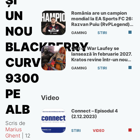
ŞI
UN
România are un campion
mondial la EA Sports FC 26:
Razvan Puiu (RvPLegend)
NOU
câștigă turneul de la Paris
GAMING
STIRI
BLACKBERRY
God of War Laufey se
lansează în februarie 2027.
CURVE
Kratos revine într-un nou
God of War
GAMING
STIRI
9300
PE
Video
ALB
Connect – Episodul 4
(2.12.2023)
Scris de
Marius
STIRI
VIDEO
Ghent
|
12