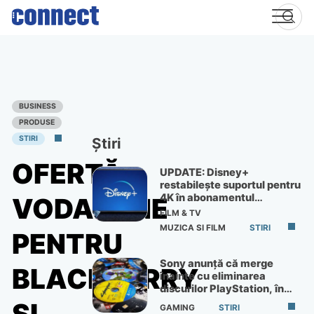
Skip
to
content
BUSINESS
PRODUSE
STIRI
Știri
OFERTĂ
UPDATE: Disney+
restabilește suportul pentru
4K în abonamentul
VODAFONE
Premium
FILM & TV
MUZICA SI FILM
STIRI
PENTRU
Sony anunță că merge
BLACKBERRY
înainte cu eliminarea
discurilor PlayStation, în
ciuda protestelor
GAMING
STIRI