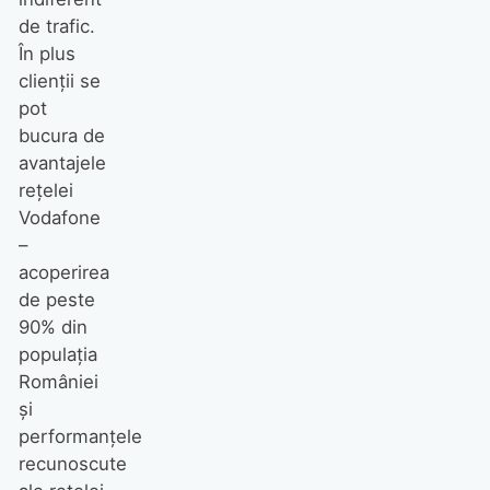
de trafic.
În plus
clienţii se
pot
bucura de
avantajele
reţelei
Vodafone
–
acoperirea
de peste
90% din
populaţia
României
şi
performanţele
recunoscute