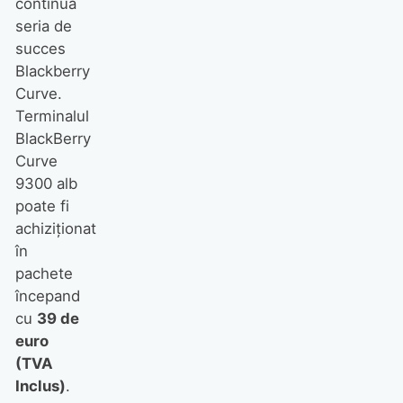
continuă
seria de
succes
Blackberry
Curve.
Terminalul
BlackBerry
Curve
9300 alb
poate fi
achiziţionat
în
pachete
începand
cu
39 de
euro
(TVA
Inclus)
.