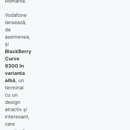
România.
Vodafone
lansează,
de
asemenea,
şi
BlackBerry
Curve
9300
în
varianta
albă
, un
terminal
cu un
design
atractiv şi
interesant,
care