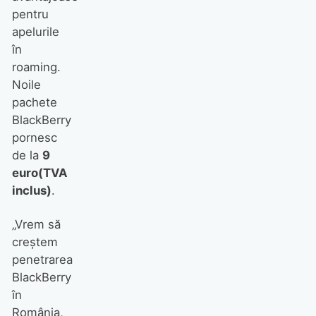
pentru
apelurile
în
roaming.
Noile
pachete
BlackBerry
pornesc
de la
9
euro(TVA
inclus)
.
„Vrem să
creştem
penetrarea
BlackBerry
în
România,