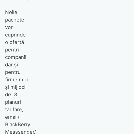
Noile
pachete
vor
cuprinde
o ofertă
pentru
companii
dar şi
pentru
firme mici
şi mijlocii
de: 3
planuri
tarifare,
email/
BlackBerry
Messsenger/