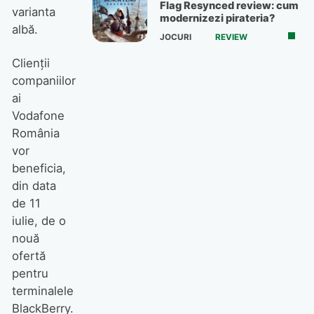
Flag Resynced review: cum
varianta
modernizezi pirateria?
albă.
JOCURI
REVIEW
Clienţii
companiilor
ai
Vodafone
România
vor
beneficia,
din data
de 11
iulie, de o
nouă
ofertă
pentru
terminalele
BlackBerry.