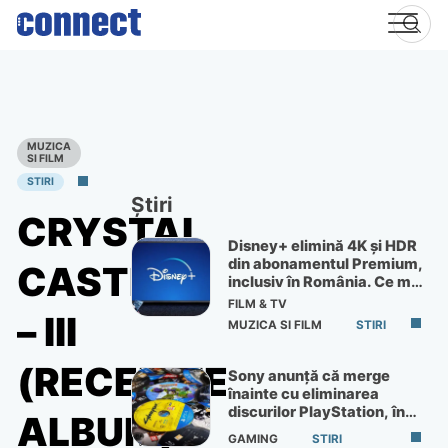
Skip
to
content
MUZICA
SI FILM
STIRI
Știri
CRYSTAL
Disney+ elimină 4K și HDR
din abonamentul Premium,
CASTLES
inclusiv în România. Ce mai
primești de 60 lei pe lună
FILM & TV
– III
MUZICA SI FILM
STIRI
(RECENZIE
Sony anunță că merge
înainte cu eliminarea
discurilor PlayStation, în
ALBUM)
ciuda protestelor
GAMING
STIRI