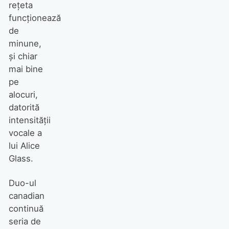
reţeta
funcţionează
de
minune,
şi chiar
mai bine
pe
alocuri,
datorită
intensităţii
vocale a
lui Alice
Glass.
Duo-ul
canadian
continuă
seria de