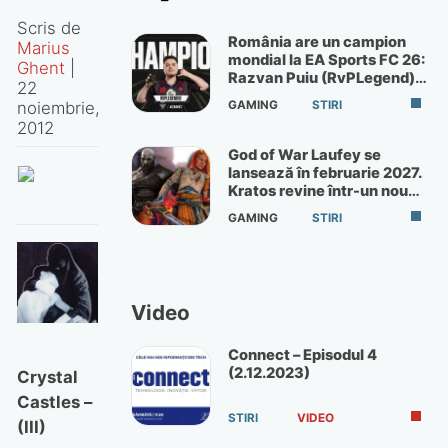
Scris de
România are un campion
Marius
mondial la EA Sports FC 26:
Ghent
|
Razvan Puiu (RvPLegend)
22
câștigă turneul de la Paris
GAMING
STIRI
noiembrie,
2012
God of War Laufey se
lansează în februarie 2027.
Kratos revine într-un nou
God of War
GAMING
STIRI
Video
Connect – Episodul 4
(2.12.2023)
Crystal
Castles –
STIRI
VIDEO
(III)