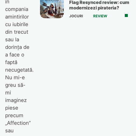
în
Flag Resynced review: cum
modernizezi pirateria?
compania
amintirilor
JOCURI
REVIEW
cu iubirile
din trecut
sau la
dorinţa de
a face o
faptă
necugetată.
Nu mi-e
greu să-
mi
imaginez
piese
precum
„Affection”
sau