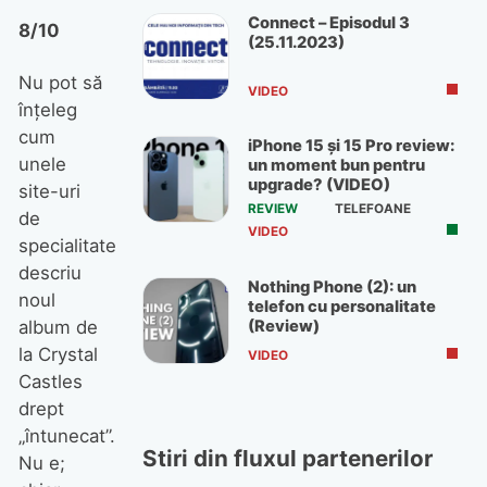
Connect – Episodul 3
8/10
(25.11.2023)
Nu pot să
VIDEO
înţeleg
cum
iPhone 15 și 15 Pro review:
unele
un moment bun pentru
upgrade? (VIDEO)
site-uri
REVIEW
TELEFOANE
de
VIDEO
specialitate
descriu
Nothing Phone (2): un
noul
telefon cu personalitate
(Review)
album de
la Crystal
VIDEO
Castles
drept
„întunecat”.
Stiri din fluxul partenerilor
Nu e;