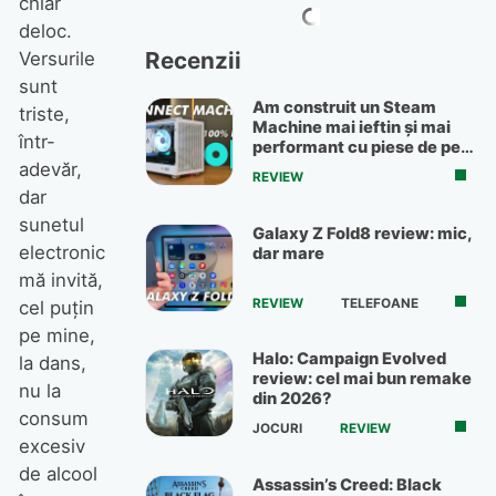
chiar
deloc.
Recenzii
Versurile
sunt
Am construit un Steam
triste,
Machine mai ieftin și mai
într-
performant cu piese de pe
OLX
adevăr,
REVIEW
dar
sunetul
Galaxy Z Fold8 review: mic,
electronic
dar mare
mă invită,
REVIEW
TELEFOANE
cel puţin
pe mine,
Halo: Campaign Evolved
la dans,
review: cel mai bun remake
nu la
din 2026?
consum
JOCURI
REVIEW
excesiv
de alcool
Assassin’s Creed: Black