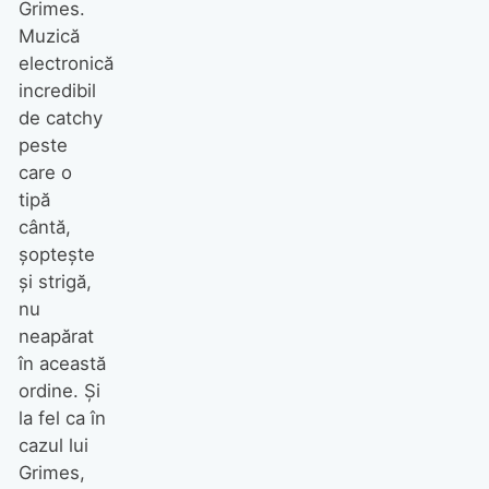
Grimes.
Muzică
electronică
incredibil
de catchy
peste
care o
tipă
cântă,
şopteşte
şi strigă,
nu
neapărat
în această
ordine. Şi
la fel ca în
cazul lui
Grimes,