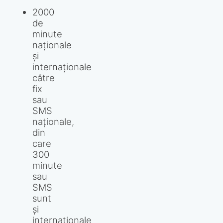
2000
de
minute
naționale
și
internaționale
către
fix
sau
SMS
naționale,
din
care
300
minute
sau
SMS
sunt
și
internaționale