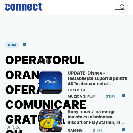
Skip
to
content
STIRI
OPERATORUL
Știri
ORANGE
UPDATE: Disney+
restabilește suportul pentru
4K în abonamentul
OFERĂ
Premium
FILM & TV
MUZICA SI FILM
STIRI
COMUNICARE
Sony anunță că merge
GRATUITĂ
înainte cu eliminarea
discurilor PlayStation, în
A logo
ciuda protestelor
GAMING
STIRI
sits on