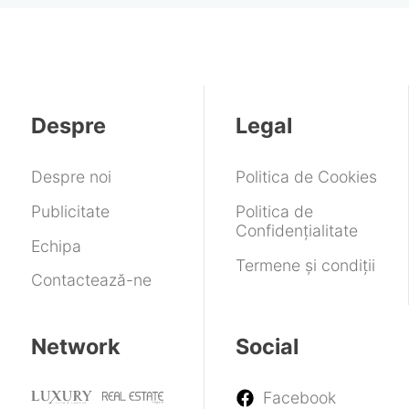
de
2027:
fi
mid-
erori
secunde
stocurile
limitată
range
Outlook
în
pentru
software.
de
și
aplicația
anul
Cum
la
altele
de
viitor
îți
HTC
TV
sunt
scade
cu
Despre
Legal
rezervate
Google
câteva
viteza
modificări
de
Despre noi
Politica de Cookies
încărcare
în
Publicitate
Politica de
timp
Confidențialitate
Echipa
Termene și condiții
Contactează-ne
Network
Social
Facebook