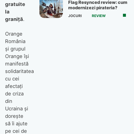
Flag Resynced review: cum
gratuite
modernizezi pirateria?
la
JOCURI
REVIEW
graniţă
.
Orange
România
şi grupul
Orange îşi
manifestă
solidaritatea
cu cei
afectaţi
de criza
din
Ucraina şi
doreşte
să îi ajute
pe cei de