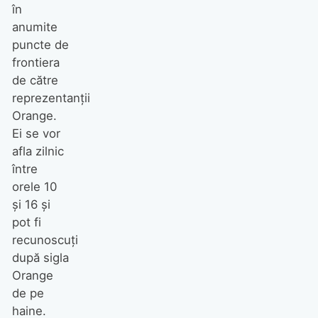
în
anumite
puncte de
frontiera
de către
reprezentanţii
Orange.
Ei se vor
afla zilnic
între
orele 10
şi 16 şi
pot fi
recunoscuţi
după sigla
Orange
de pe
haine.