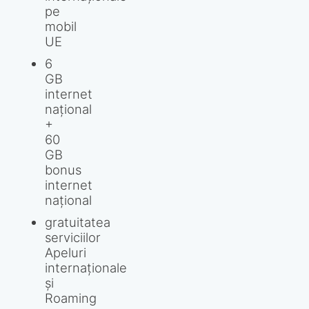
pe
mobil
UE
6
GB
internet
național
+
60
GB
bonus
internet
național
gratuitatea
serviciilor
Apeluri
internaționale
și
Roaming