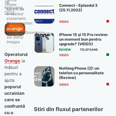
26
Insee
Connect – Episodul 3
februarie,
said in an
(25.11.2023)
2022
e-mailed
statement.
VIDEO
Photographer:
Balint
Porneczi/Bloomberg
iPhone 15 și 15 Pro review:
via Getty
un moment bun pentru
Images
upgrade? (VIDEO)
REVIEW
TELEFOANE
Operatorul
VIDEO
Orange
ia
măsuri
Nothing Phone (2): un
telefon cu personalitate
pentru a
(Review)
ajuta
VIDEO
poporul
ucrainian
care se
confruntă
Stiri din fluxul partenerilor
cu o