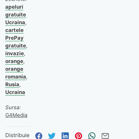
apeluri
gratuite
Ucraina
,
cartele
PrePay
gratuite
,
invazie
,
orange
,
orange
romania
,
Rusia
,
Ucraina
Sursa:
G4Media
Distribuie pe Facebook
Distribuie pe Twitter
Distribuie pe Linked
Distribuie pe Pi
Trimite prin
Trimite 
Distribuie