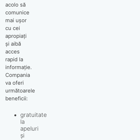
acolo să
comunice
mai uşor
cu cei
apropiaţi
şi aibă
acces
rapid la
informaţie.
Compania
va oferi
următoarele
beneficii:
gratuitate
la
apeluri
şi