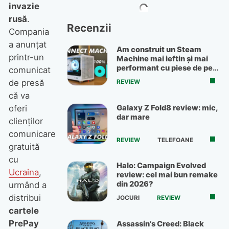
invazie
rusă
.
Recenzii
Compania
a anunţat
Am construit un Steam
printr-un
Machine mai ieftin și mai
performant cu piese de pe
comunicat
OLX
de presă
REVIEW
că va
Galaxy Z Fold8 review: mic,
oferi
dar mare
clienţilor
comunicare
REVIEW
TELEFOANE
gratuită
cu
Halo: Campaign Evolved
Ucraina
,
review: cel mai bun remake
din 2026?
urmând a
distribui
JOCURI
REVIEW
cartele
PrePay
Assassin’s Creed: Black