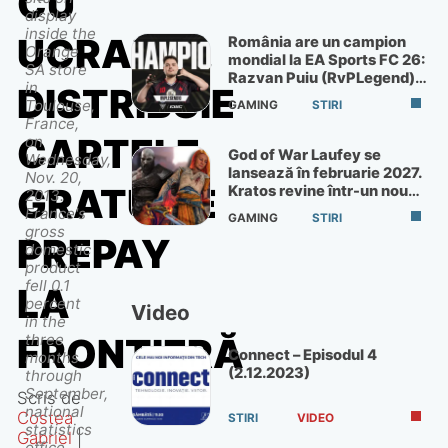
CU
display
inside the
UCRAINA,
România are un campion
Orange
mondial la EA Sports FC 26:
SA store
Razvan Puiu (RvPLegend)
in
DISTRIBUIE
câștigă turneul de la Paris
Toulouse,
GAMING
STIRI
France,
CARTELE
on
God of War Laufey se
Wednesday,
lansează în februarie 2027.
Nov. 20,
GRATUITE
Kratos revine într-un nou
2013.
God of War
France's
GAMING
STIRI
gross
PREPAY
domestic
product
fell 0.1
LA
percent
Video
in the
three
FRONTIERĂ
Connect – Episodul 4
months
(2.12.2023)
through
September,
Scris de
national
Costea
STIRI
VIDEO
statistics
Gabriel
|
office