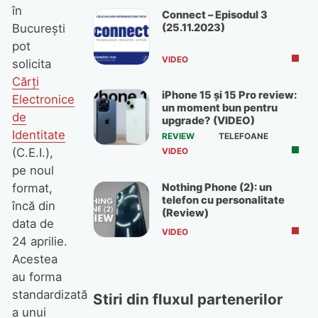
în
Connect – Episodul 3
(25.11.2023)
București
pot
VIDEO
solicita
Cărți
iPhone 15 și 15 Pro review:
Electronice
un moment bun pentru
de
upgrade? (VIDEO)
Identitate
REVIEW
TELEFOANE
(C.E.I.),
VIDEO
pe noul
Nothing Phone (2): un
format,
telefon cu personalitate
încă din
(Review)
data de
VIDEO
24 aprilie.
Acestea
au forma
standardizată
Stiri din fluxul partenerilor
a unui