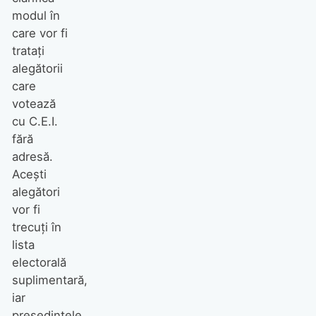
modul în
care vor fi
tratați
alegătorii
care
votează
cu C.E.I.
fără
adresă.
Acești
alegători
vor fi
trecuți în
lista
electorală
suplimentară,
iar
președintele