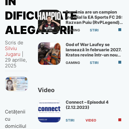
ÎN
DIFICULTATE
România are un campion
mondial la EA Sports FC 26:
Razvan Puiu (RvPLegend)
ALEGĂTORII
câștigă turneul de la Paris
GAMING
STIRI
Scris de
God of War Laufey se
Silviu
lansează în februarie 2027.
Jugaru
|
Kratos revine într-un nou
29 aprilie,
God of War
GAMING
STIRI
2025
Video
Connect – Episodul 4
(2.12.2023)
Cetățenii
cu
STIRI
VIDEO
domiciliul