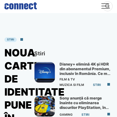
Skip
to
content
STIRI
NOUA
Știri
CARTE
Disney+ elimină 4K și HDR
din abonamentul Premium,
inclusiv în România. Ce mai
DE
primești de 60 lei pe lună
FILM & TV
MUZICA SI FILM
STIRI
IDENTITATE
Sony anunță că merge
PUNE
înainte cu eliminarea
discurilor PlayStation, în
ciuda protestelor
GAMING
STIRI