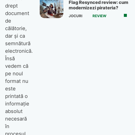
Flag Resynced review: cum
drept
modernizezi pirateria?
document
JOCURI
REVIEW
de
călătorie,
dar și ca
semnătură
electronică.
Însă
vedem că
pe noul
format nu
este
printată o
informație
absolut
necesară
în
procesul