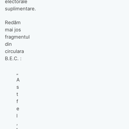
electorale
suplimentare.
Redăm
mai jos
fragmentul
din
circulara
B.E.C. :
„
A
s
t
f
e
l
,