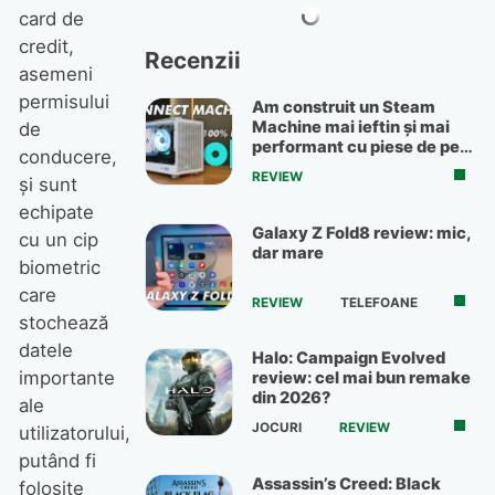
card de
credit,
Recenzii
asemeni
permisului
Am construit un Steam
Machine mai ieftin și mai
de
performant cu piese de pe
conducere,
OLX
REVIEW
și sunt
echipate
Galaxy Z Fold8 review: mic,
cu un cip
dar mare
biometric
care
REVIEW
TELEFOANE
stochează
datele
Halo: Campaign Evolved
importante
review: cel mai bun remake
din 2026?
ale
JOCURI
REVIEW
utilizatorului,
putând fi
Assassin’s Creed: Black
folosite