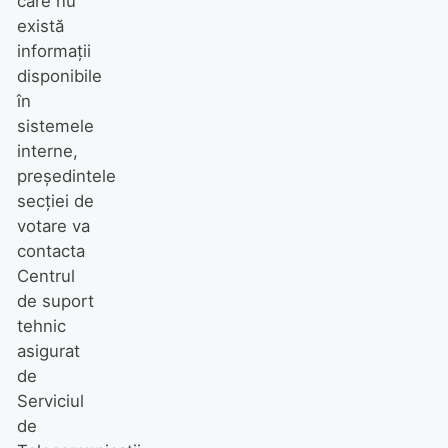
care nu
există
informații
disponibile
în
sistemele
interne,
președintele
secției de
votare va
contacta
Centrul
de suport
tehnic
asigurat
de
Serviciul
de