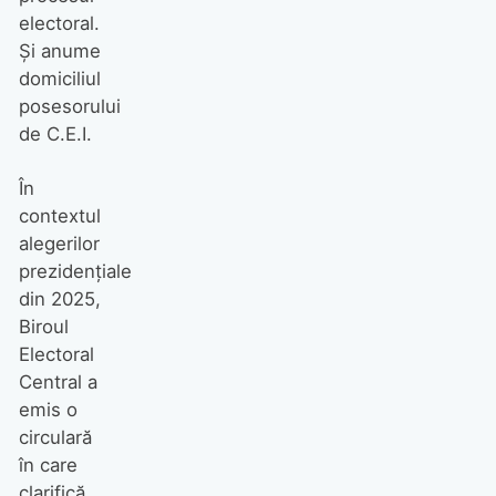
electoral.
Și anume
domiciliul
posesorului
de C.E.I.
În
contextul
alegerilor
prezidențiale
din 2025,
Biroul
Electoral
Central a
emis o
circulară
în care
clarifică