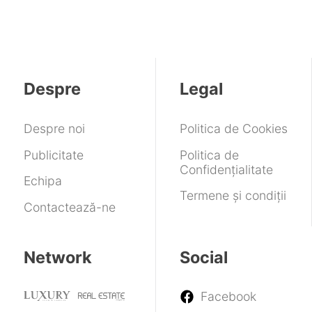
bună
aduce
Geekbench
modelul
de
în
variantă
o
cu
de
800
afara
pentru
tehnologie
procesor
generație
de
Europei.
a
fără
Exynos
următoare
euro
Tarife
scăpa
cute
și
are
de
de
pe
Android
accesul
la
Despre
Legal
reclame
ecran
17
limitat
5
euro
Despre noi
Politica de Cookies
Publicitate
Politica de
Confidențialitate
Echipa
Termene și condiții
Contactează-ne
Network
Social
Facebook