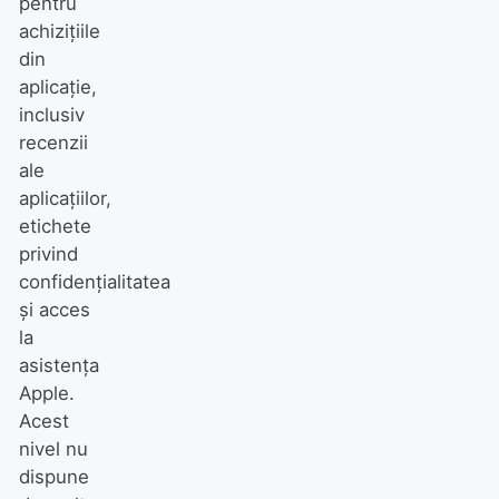
pentru
achizițiile
din
aplicație,
inclusiv
recenzii
ale
aplicațiilor,
etichete
privind
confidențialitatea
și acces
la
asistența
Apple.
Acest
nivel nu
dispune