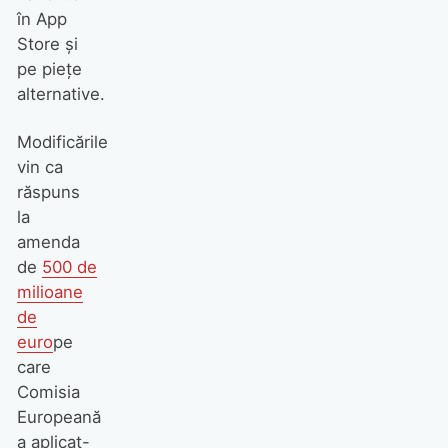
în App
Store și
pe piețe
alternative.
Modificările
vin ca
răspuns
la
amenda
de
500 de
milioane
de
euro
pe
care
Comisia
Europeană
a aplicat-