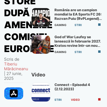
STORE
DUPĂ
România are un campion
mondial la EA Sports FC 26:
Razvan Puiu (RvPLegend)
AMENZILE
câștigă turneul de la Paris
GAMING
STIRI
COMISIEI
God of War Laufey se
lansează în februarie 2027.
EUROPENE
Kratos revine într-un nou
God of War
GAMING
STIRI
Scris de
Tiberiu
Mărăcineanu
|
27 iunie,
Video
2025
Connect – Episodul 4
(2.12.2023)
STIRI
VIDEO