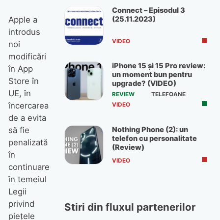
Connect – Episodul 3
(25.11.2023)
Apple a
introdus
VIDEO
noi
modificări
iPhone 15 și 15 Pro review:
în App
un moment bun pentru
Store în
upgrade? (VIDEO)
UE, în
REVIEW
TELEFOANE
încercarea
VIDEO
de a evita
Nothing Phone (2): un
să fie
telefon cu personalitate
penalizată
(Review)
în
VIDEO
continuare
în temeiul
Legii
privind
Stiri din fluxul partenerilor
piețele