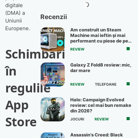
digitale
(DMA) a
Recenzii
Uniunii
Europene.
Am construit un Steam
Machine mai ieftin și mai
performant cu piese de pe
OLX
Schimbări
REVIEW
Galaxy Z Fold8 review: mic,
în
dar mare
regulile
REVIEW
TELEFOANE
App
Halo: Campaign Evolved
review: cel mai bun remake
din 2026?
Store
JOCURI
REVIEW
Assassin’s Creed: Black