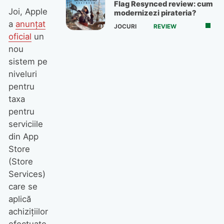
Flag Resynced review: cum
Joi, Apple
modernizezi pirateria?
a
anunțat
JOCURI
REVIEW
oficial
un
nou
sistem pe
niveluri
pentru
taxa
pentru
serviciile
din App
Store
(Store
Services)
care se
aplică
achizițiilor