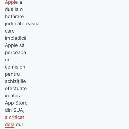
Apple
a
dus la o
hotărâre
judecătorească
care
împiedică
Apple să
perceapă
un
comision
pentru
achizițiile
efectuate
în afara
App Store
din SUA,
a criticat
deja
dur