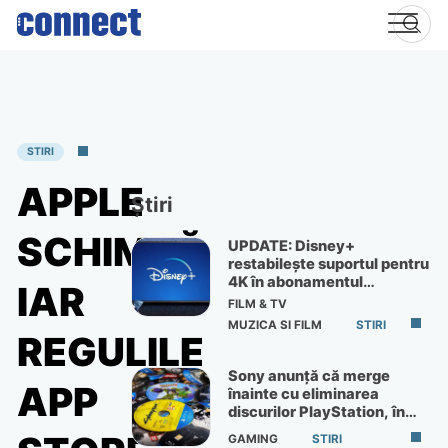
Skip
to
content
STIRI
APPLE
Știri
SCHIMBĂ
UPDATE: Disney+
restabilește suportul pentru
4K în abonamentul
IAR
Premium
FILM & TV
MUZICA SI FILM
STIRI
REGULILE
Sony anunță că merge
APP
înainte cu eliminarea
discurilor PlayStation, în
ciuda protestelor
GAMING
STIRI