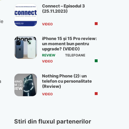
Connect – Episodul 3
(25.11.2023)
le
VIDEO
iPhone 15 și 15 Pro review:
un moment bun pentru
upgrade? (VIDEO)
REVIEW
TELEFOANE
VIDEO
Nothing Phone (2): un
a
telefon cu personalitate
(Review)
VIDEO
Stiri din fluxul partenerilor