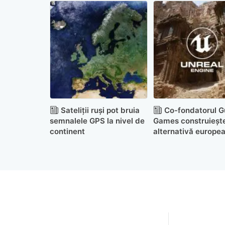
Sateliții ruși pot bruia
Co-fondatorul Gu
semnalele GPS la nivel de
Games construieșt
continent
alternativă europe
pentru Unreal Engi