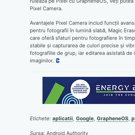
rulează pe Pixel cu GrapheneOS, veți putea u
Pixel Camera.
Avantajele Pixel Camera includ funcții avansa
pentru fotografii în lumină slabă, Magic Era
care oferă sfaturi pentru fotografiere în tim
stabile și capturarea de culori precise și v
fotografiile de grup, iar editarea asistată de
imaginilor.
Etichete:
aplicatii
,
Google
,
GrapheneOS
,
p
Sursa:
Android Authority