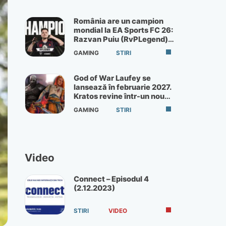
România are un campion
mondial la EA Sports FC 26:
Razvan Puiu (RvPLegend)
câștigă turneul de la Paris
GAMING
STIRI
God of War Laufey se
lansează în februarie 2027.
Kratos revine într-un nou
God of War
GAMING
STIRI
Video
Connect – Episodul 4
(2.12.2023)
STIRI
VIDEO