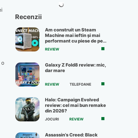
i
Recenzii
Am construit un Steam
Machine mai ieftin și mai
performant cu piese de pe
OLX
REVIEW
 o
Galaxy Z Fold8 review: mic,
dar mare
REVIEW
TELEFOANE
Halo: Campaign Evolved
review: cel mai bun remake
din 2026?
JOCURI
REVIEW
Assassin’s Creed: Black