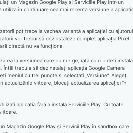
ulați un Magazin Google Play și Serviciile Play într-un
tiliza în continuare cea mai recentă versiune a aplicație
lizatorii pot trece la vechea variantă a aplicației cu ajutorul
zatorii vor trebui să dezinstaleze complet aplicația Pixel
ară directă nu va funcționa.
izarea la versiunea care nu merge, iată cum puteți instala
. Întâi trebuie să dezinstalați aplicația Google Camera
i meniul cu trei puncte și selectați „Versiune”. Alegeți
i actualizările viitoare, blocați actualizarea aplicației în
lizați aplicația fără a instala Serviciile Play. Cu toate
viitoare.
i un Magazin Google Play și Servicii Play în sandbox care