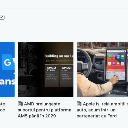
cebook
Twitter
 pe LinkedIn
buie pe Pinterest
imite prin whatsapp
Trimite pe Email
ate
AMD prelungește
Apple își reia ambițiil
joc
suportul pentru platforma
auto, acum într-un
AM5 până în 2029
parteneriat cu Ford