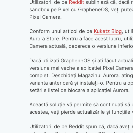
Utilizatorii de pe
Reddit
subliniază că, dacă r
sandbox pe Pixel cu GrapheneOS, veți putea u
Pixel Camera.
Conform unui articol de pe
Kuketz Blog
, uti
Aurora Store. Pentru a face acest lucru, utili
Camera actuală, deoarece o versiune inferio
Dacă utilizați GrapheneOS și ați făcut actual
versiune mai veche a aplicației Pixel Camera
complet. Deschideți Magazinul Aurora, atingeț
varianta anterioară și instalați-o. Pentru a opr
setările listei de blocare a aplicației Aurora.
Această soluție vă permite să continuați să uti
acestea, veți pierde actualizările și funcțiile 
Utilizatorii de pe Reddit spun că, dacă aveț