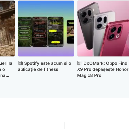
erilla
Spotify este acum și o
DxOMark: Oppo Find
e o
aplicație de fitness
X9 Pro depășește Honor
ană
Magic8 Pro
ne