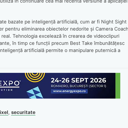
tiliza în continuare cea mai recentă versiune a aplicației
te bazate pe inteligență artificială, cum ar fi Night Sight
ser pentru eliminarea obiectelor nedorite și Camera Coach
p real. Tehnologia excelează în crearea de videoclipuri
ibrante, în timp ce funcții precum Best Take îmbunătățesc
 inteligență artificială permite o manipulare puternică a
ixel
,
securitate