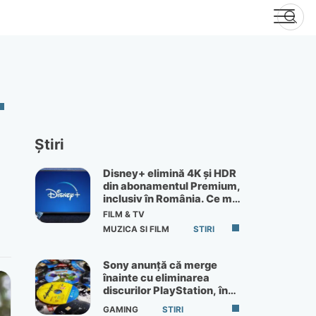
Știri
Disney+ elimină 4K și HDR
din abonamentul Premium,
inclusiv în România. Ce mai
primești de 60 lei pe lună
FILM & TV
MUZICA SI FILM
STIRI
Sony anunță că merge
înainte cu eliminarea
discurilor PlayStation, în
ciuda protestelor
GAMING
STIRI