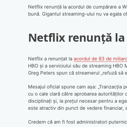
Netflix renunță la acordul de cumpărare a W
bună. Gigantul streaming-ului nu va egala ofe
Netflix renunță l
Netflix a renunțat la
acordul de 83 de miliard
HBO și a serviciului său de streaming HBO M
Greg Peters spun că streamerul „refuză să 
Mesajul oficial spune cam așa: „Tranzacția pe
cu o cale clară către aprobarea autoritățilo
disciplinați și, la prețul necesar pentru a 
este atractiv din punct de vedere financiar
Credem că am fi fost administratori puternic