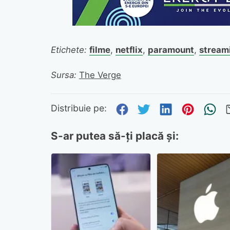
Etichete:
filme
,
netflix
,
paramount
,
stream
Sursa:
The Verge
Distribuie pe Fa
Distribuie pe 
Distribuie
Distri
Tr
Distribuie pe:
S-ar putea să-ți placă și: