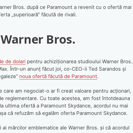
arner Bros. după ce Paramount a revenit cu o ofertă mai
rta „superioară” făcută de rivali.
a Warner Bros.
e de dolari
pentru achiziționarea studioului Warner Bros.
ax. Într-un anunț făcut joi, co-CEO-ii Ted Sarandos și
egaleze”
noua ofertă făcută de Paramount
.
 care am negociat-o ar fi creat valoare pentru acționari,
r de reglementare. Cu toate acestea, am fost întotdeauna
egala ultima ofertă a Paramount Skydance, acordul nu mai
, așa că refuzăm să egalăm oferta Paramount Skydance.
i ai mărcilor emblematice ale Warner Bros. și că acordul