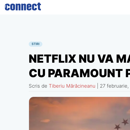
Skip
to
content
STIRI
NETFLIX NU VA M
CU PARAMOUNT 
Scris de
Tiberiu Mărăcineanu
|
27 februarie