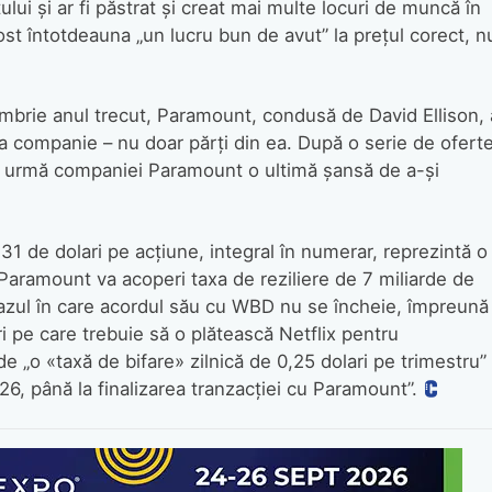
ului și ar fi păstrat și creat mai multe locuri de muncă în
ost întotdeauna „un lucru bun de avut” la prețul corect, n
mbrie anul trecut, Paramount, condusă de David Ellison, 
ga companie – nu doar părți din ea. După o serie de ofert
din urmă companiei Paramount o ultimă șansă de a-și
1 de dolari pe acțiune, integral în numerar, reprezintă o
Paramount va acoperi taxa de reziliere de 7 miliarde de
cazul în care acordul său cu WBD nu se încheie, împreună
ri pe care trebuie să o plătească Netflix pentru
„o «taxă de bifare» zilnică de 0,25 dolari pe trimestru”
, până la finalizarea tranzacției cu Paramount”.