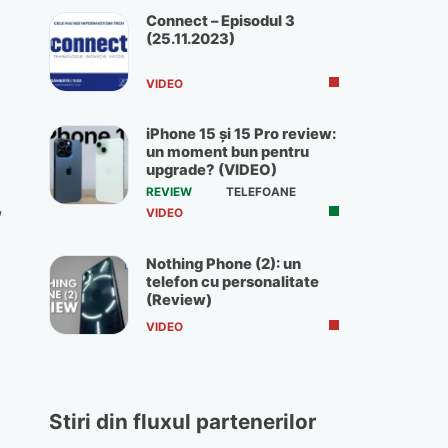
Connect – Episodul 3
(25.11.2023)
VIDEO
iPhone 15 și 15 Pro review:
un moment bun pentru
upgrade? (VIDEO)
REVIEW
TELEFOANE
,
VIDEO
Nothing Phone (2): un
telefon cu personalitate
(Review)
VIDEO
Stiri din fluxul partenerilor