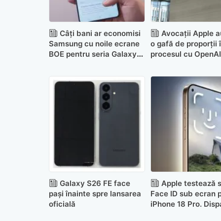
Câți bani ar economisi
Avocații Apple a
Samsung cu noile ecrane
o gafă de proporții 
BOE pentru seria Galaxy
procesul cu OpenAI
S27
Galaxy S26 FE face
Apple testează s
pași înainte spre lansarea
Face ID sub ecran 
oficială
iPhone 18 Pro. Disp
Dynamic Island?