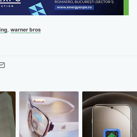
ing
,
warner bros
cebook
Twitter
 pe LinkedIn
buie pe Pinterest
imite prin whatsapp
Trimite pe Email