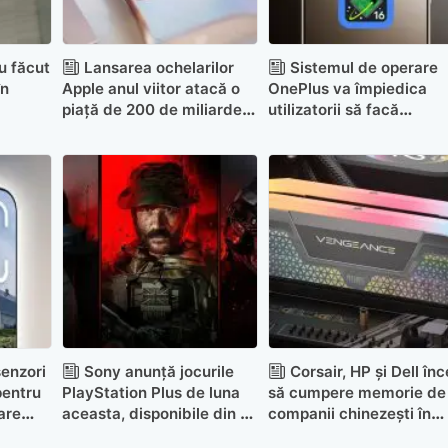
u făcut
Lansarea ochelarilor
Sistemul de operare
în
Apple anul viitor atacă o
OnePlus va împiedica
piață de 200 de miliarde
utilizatorii să facă
de dolari pe an
downgrade la platforma
software
enzori
Sony anunță jocurile
Corsair, HP și Dell în
pentru
PlayStation Plus de luna
să cumpere memorie de 
are
aceasta, disponibile din 7
companii chinezești în
iulie
defavoarea celor de la