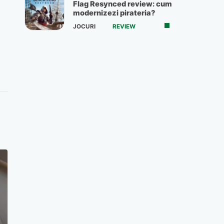
Flag Resynced review: cum
modernizezi pirateria?
JOCURI
REVIEW