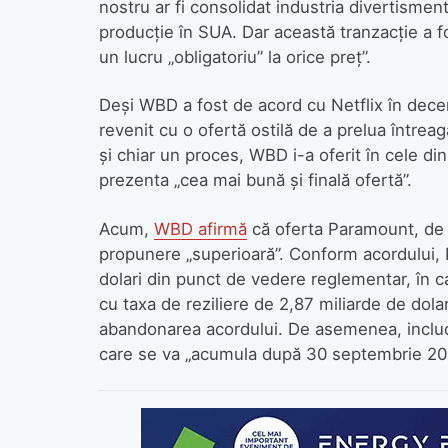
nostru ar fi consolidat industria divertisment
producție în SUA. Dar această tranzacție a f
un lucru „obligatoriu” la orice preț”.
Deși WBD a fost de acord cu Netflix în dece
revenit cu o ofertă ostilă de a prelua întrea
și chiar un proces, WBD i-a oferit în cele 
prezenta „cea mai bună și finală ofertă”.
Acum,
WBD afirmă
că oferta Paramount, de 3
propunere „superioară”. Conform acordului, 
dolari din punct de vedere reglementar, în 
cu taxa de reziliere de 2,87 miliarde de dola
abandonarea acordului. De asemenea, include 
care se va „acumula după 30 septembrie 2026