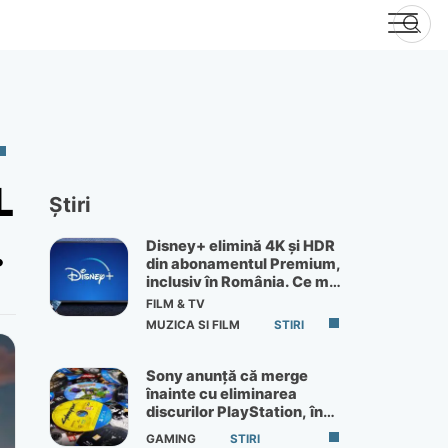
L
Știri
.
Disney+ elimină 4K și HDR
din abonamentul Premium,
inclusiv în România. Ce mai
primești de 60 lei pe lună
FILM & TV
MUZICA SI FILM
STIRI
Sony anunță că merge
înainte cu eliminarea
discurilor PlayStation, în
ciuda protestelor
GAMING
STIRI