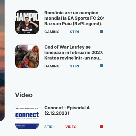
România are un campion
mondial la EA Sports FC 26:
Razvan Puiu (RvPLegend)
câștigă turneul de la Paris
GAMING
STIRI
God of War Laufey se
lansează în februarie 2027.
Kratos revine într-un nou
God of War
GAMING
STIRI
Video
Connect – Episodul 4
(2.12.2023)
STIRI
VIDEO