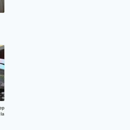
cep
la