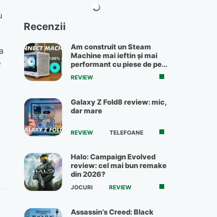
u
Recenzii
Am construit un Steam
a
Machine mai ieftin și mai
e
performant cu piese de pe
OLX
REVIEW
Galaxy Z Fold8 review: mic,
dar mare
REVIEW
TELEFOANE
Halo: Campaign Evolved
review: cel mai bun remake
din 2026?
JOCURI
REVIEW
Assassin’s Creed: Black