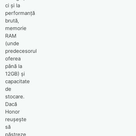
ci și la
performanță
brută,
memorie
RAM
(unde
predecesorul
oferea
până la
12GB) și
capacitate
de
stocare.
Dacă
Honor
reușește
să
păstreze