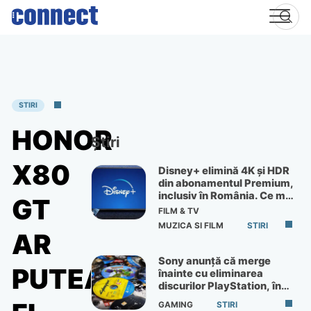
Skip
to
content
STIRI
HONOR
Știri
X80
Disney+ elimină 4K și HDR
din abonamentul Premium,
inclusiv în România. Ce mai
GT
primești de 60 lei pe lună
FILM & TV
MUZICA SI FILM
STIRI
AR
Sony anunță că merge
PUTEA
înainte cu eliminarea
discurilor PlayStation, în
ciuda protestelor
GAMING
STIRI