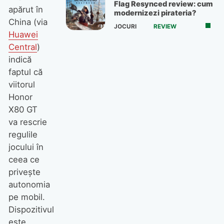
Flag Resynced review: cum
apărut în
modernizezi pirateria?
China (via
JOCURI
REVIEW
Huawei
Central
)
indică
faptul că
viitorul
Honor
X80 GT
va rescrie
regulile
jocului în
ceea ce
privește
autonomia
pe mobil.
Dispozitivul
este