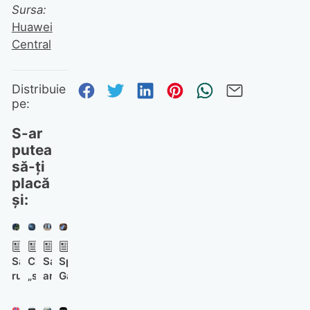
Sursa:
Huawei
Central
Distribuie pe Facebook
Distribuie pe Twitter
Distribuie pe Linked
Distribuie pe Pi
Trimite prin
Trimite 
Distribuie
pe:
S-ar
putea
să-ți
placă
și:
Sateliții
CXMT,
Samsung
Specificațiile
ruși
„speranța”
ar
Galaxy
pot
pieței
putea
S27
bruia
DRAM
apela
Pro