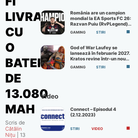
FI
LIVRAT
România are un campion
mondial la EA Sports FC 26:
Razvan Puiu (RvPLegend)
CU
câștigă turneul de la Paris
GAMING
STIRI
O
God of War Laufey se
lansează în februarie 2027.
BATERIE
Kratos revine într-un nou
God of War
GAMING
STIRI
DE
13.080
Video
MAH
Connect – Episodul 4
(2.12.2023)
Scris de
Cătălin
STIRI
VIDEO
Nițu
|
13