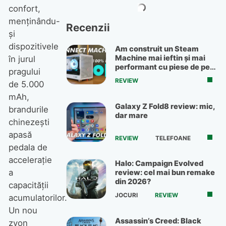
confort,
menținându-
Recenzii
și
dispozitivele
Am construit un Steam
Machine mai ieftin și mai
în jurul
performant cu piese de pe
pragului
OLX
REVIEW
de 5.000
mAh,
Galaxy Z Fold8 review: mic,
brandurile
dar mare
chinezești
apasă
REVIEW
TELEFOANE
pedala de
accelerație
Halo: Campaign Evolved
a
review: cel mai bun remake
din 2026?
capacității
JOCURI
REVIEW
acumulatorilor.
Un nou
Assassin’s Creed: Black
zvon