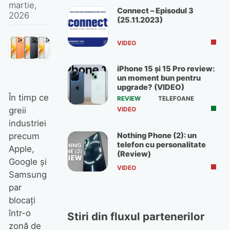
martie,
Connect – Episodul 3
2026
(25.11.2023)
VIDEO
iPhone 15 și 15 Pro review:
un moment bun pentru
upgrade? (VIDEO)
În timp ce
REVIEW
TELEFOANE
greii
VIDEO
industriei
Nothing Phone (2): un
precum
telefon cu personalitate
Apple,
(Review)
Google și
VIDEO
Samsung
par
blocați
într-o
Stiri din fluxul partenerilor
zonă de