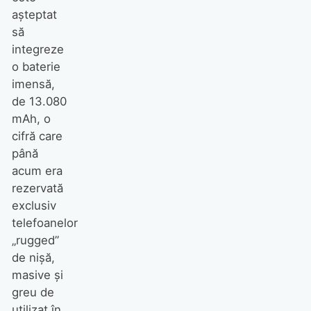
așteptat
să
integreze
o baterie
imensă,
de 13.080
mAh, o
cifră care
până
acum era
rezervată
exclusiv
telefoanelor
„rugged”
de nișă,
masive și
greu de
utilizat în