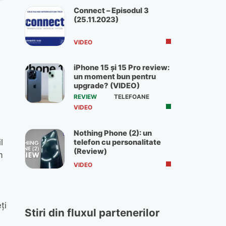
Connect – Episodul 3
(25.11.2023)
VIDEO
iPhone 15 și 15 Pro review:
un moment bun pentru
upgrade? (VIDEO)
REVIEW
TELEFOANE
VIDEO
Nothing Phone (2): un
l
telefon cu personalitate
(Review)
m
VIDEO
ți
Stiri din fluxul partenerilor