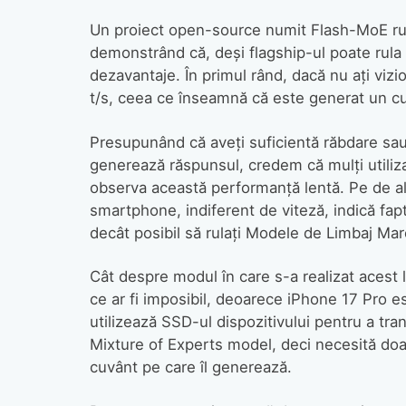
Un proiect open-source numit Flash-MoE rula
demonstrând că, deși flagship-ul poate rula 
dezavantaje. În primul rând, dacă nu ați vizio
t/s, ceea ce înseamnă că este generat un cu
Presupunând că aveți suficientă răbdare sau 
generează răspunsul, credem că mulți utiliza
observa această performanță lentă. Pe de al
smartphone, indiferent de viteză, indică fap
decât posibil să rulați Modele de Limbaj Mar
Cât despre modul în care s-a realizat acest 
ce ar fi imposibil, deoarece iPhone 17 Pro
utilizează SSD-ul dispozitivului pentru a t
Mixture of Experts model, deci necesită doa
cuvânt pe care îl generează.