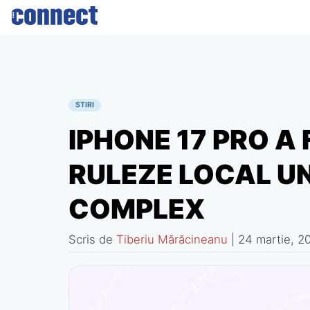
Skip
to
content
STIRI
IPHONE 17 PRO A
RULEZE LOCAL U
COMPLEX
Scris de
Tiberiu Mărăcineanu
|
24 martie, 2