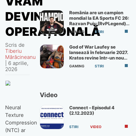
VRAM
DEVINE
România are un campion
mondial la EA Sports FC 26:
Razvan Puiu (RvPLegend)
OPERAȚIONALĂ
câștigă turneul de la Paris
GAMING
STIRI
Scris de
God of War Laufey se
Tiberiu
lansează în februarie 2027.
Mărăcineanu
Kratos revine într-un nou
|
6 aprilie,
God of War
GAMING
STIRI
2026
Video
Neural
Connect – Episodul 4
(2.12.2023)
Texture
Compression
STIRI
VIDEO
(NTC) ar