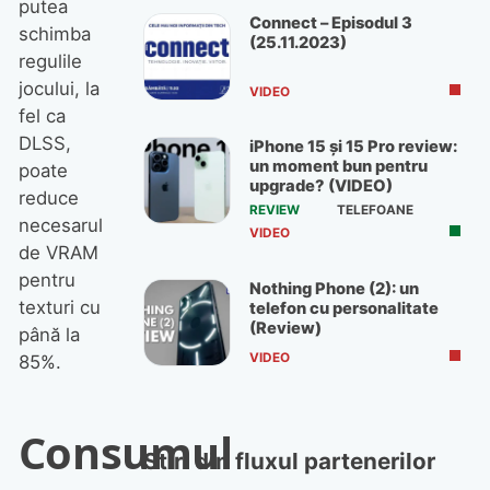
putea
Connect – Episodul 3
schimba
(25.11.2023)
regulile
jocului, la
VIDEO
fel ca
DLSS,
iPhone 15 și 15 Pro review:
un moment bun pentru
poate
upgrade? (VIDEO)
reduce
REVIEW
TELEFOANE
necesarul
VIDEO
de VRAM
pentru
Nothing Phone (2): un
texturi cu
telefon cu personalitate
(Review)
până la
VIDEO
85%.
Consumul
Stiri din fluxul partenerilor