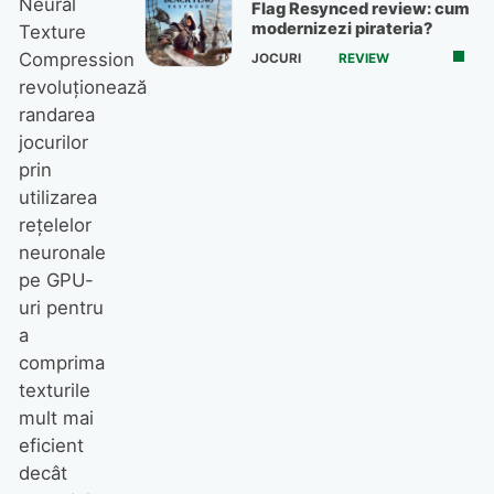
Neural
Flag Resynced review: cum
modernizezi pirateria?
Texture
Compression
JOCURI
REVIEW
revoluționează
randarea
jocurilor
prin
utilizarea
rețelelor
neuronale
pe GPU-
uri pentru
a
comprima
texturile
mult mai
eficient
decât