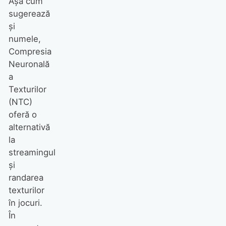
Așa cum
sugerează
și
numele,
Compresia
Neuronală
a
Texturilor
(NTC)
oferă o
alternativă
la
streamingul
și
randarea
texturilor
în jocuri.
În