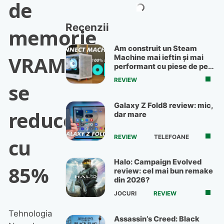
de
Recenzii
memorie
Am construit un Steam
VRAM
Machine mai ieftin și mai
performant cu piese de pe
OLX
REVIEW
se
Galaxy Z Fold8 review: mic,
reduce
dar mare
REVIEW
TELEFOANE
cu
Halo: Campaign Evolved
85%
review: cel mai bun remake
din 2026?
JOCURI
REVIEW
Tehnologia
Assassin’s Creed: Black