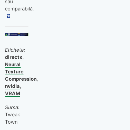
sau
comparabilă.
Etichete:
directx
,
Neural
Texture
Compression
,
nvidia
,
VRAM
Sursa:
Tweak
Town