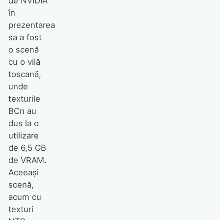
de NVIDIA
în
prezentarea
sa a fost
o scenă
cu o vilă
toscană,
unde
texturile
BCn au
dus la o
utilizare
de 6,5 GB
de VRAM.
Aceeași
scenă,
acum cu
texturi