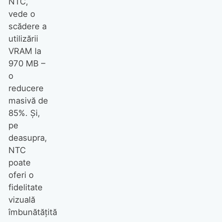
NTC,
vede o
scădere a
utilizării
VRAM la
970 MB –
o
reducere
masivă de
85%. Și,
pe
deasupra,
NTC
poate
oferi o
fidelitate
vizuală
îmbunătățită