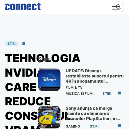
Skip
to
content
STIRI
TEHNOLOGIA
Știri
NVIDIA
UPDATE: Disney+
restabilește suportul pentru
4K în abonamentul
CARE
Premium
FILM & TV
MUZICA SI FILM
STIRI
REDUCE
Sony anunță că merge
CONSUMUL
înainte cu eliminarea
discurilor PlayStation, în
ciuda protestelor
GAMING
STIRI