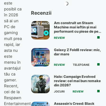
este
posibil ca
Recenzii
în 2026
să ai un
Am construit un Steam
PC de
Machine mai ieftin și mai
performant cu piese de pe
gaming
OLX
REVIEW
mult prea
rapid, iar
Galaxy Z Fold8 review: mic,
asta nu
dar mare
este
mereu în
REVIEW
TELEFOANE
avantajul
tău ca
Halo: Campaign Evolved
gamer.
review: cel mai bun remake
din 2026?
Recent,
cei de la
JOCURI
REVIEW
Respawn
Entertainment
Assassin’s Creed: Black