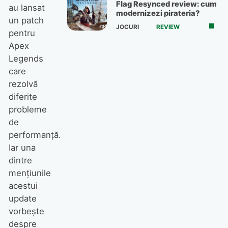
Flag Resynced review: cum
au lansat
modernizezi pirateria?
un patch
JOCURI
REVIEW
pentru
Apex
Legends
care
rezolvă
diferite
probleme
de
performanță.
Iar una
dintre
mențiunile
acestui
update
vorbește
despre