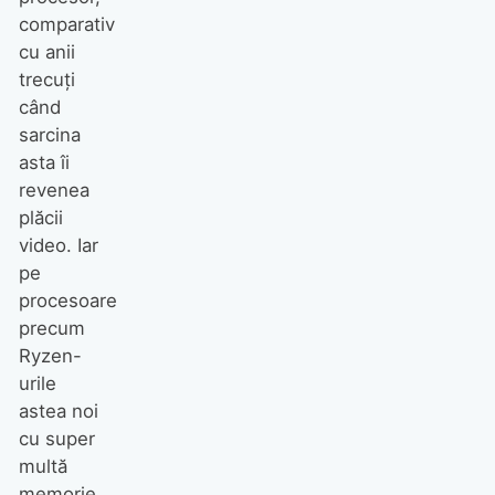
comparativ
cu anii
trecuți
când
sarcina
asta îi
revenea
plăcii
video. Iar
pe
procesoare
precum
Ryzen-
urile
astea noi
cu super
multă
memorie