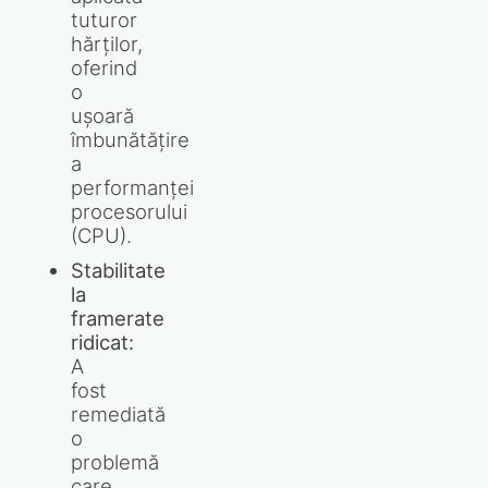
tuturor
hărților,
oferind
o
ușoară
îmbunătățire
a
performanței
procesorului
(CPU).
Stabilitate
la
framerate
ridicat:
A
fost
remediată
o
problemă
care