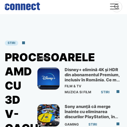
Skip
to
content
STIRI
PROCESOARELE
Știri
AMD
Disney+ elimină 4K și HDR
din abonamentul Premium,
inclusiv în România. Ce mai
CU
primești de 60 lei pe lună
FILM & TV
MUZICA SI FILM
STIRI
3D
Sony anunță că merge
V-
înainte cu eliminarea
discurilor PlayStation, în
ciuda protestelor
GAMING
STIRI