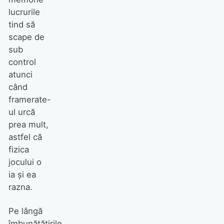
lucrurile
tind să
scape de
sub
control
atunci
când
framerate-
ul urcă
prea mult,
astfel că
fizica
jocului o
ia și ea
razna.
Pe lângă
îmbunătățirile