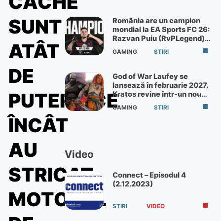
CACHE
SUNT
România are un campion
mondial la EA Sports FC 26:
Razvan Puiu (RvPLegend)
ATÂT
câștigă turneul de la Paris
GAMING
STIRI
DE
God of War Laufey se
lansează în februarie 2027.
PUTERNICE
Kratos revine într-un nou
God of War
GAMING
STIRI
ÎNCÂT
AU
Video
STRICAT
Connect – Episodul 4
(2.12.2023)
MOTORUL
STIRI
VIDEO