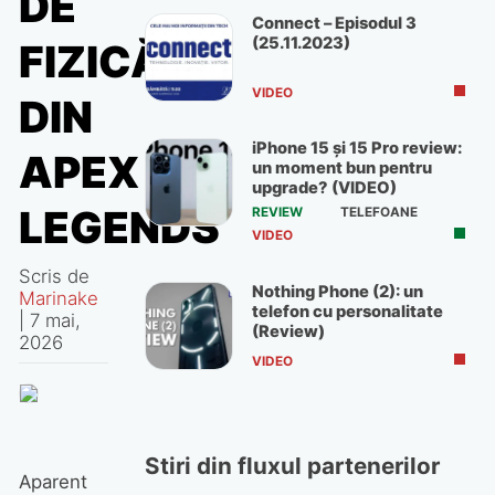
DE
Connect – Episodul 3
(25.11.2023)
FIZICĂ
VIDEO
DIN
iPhone 15 și 15 Pro review:
APEX
un moment bun pentru
upgrade? (VIDEO)
LEGENDS
REVIEW
TELEFOANE
VIDEO
Scris de
Nothing Phone (2): un
Marinake
telefon cu personalitate
|
7 mai,
(Review)
2026
VIDEO
Stiri din fluxul partenerilor
Aparent