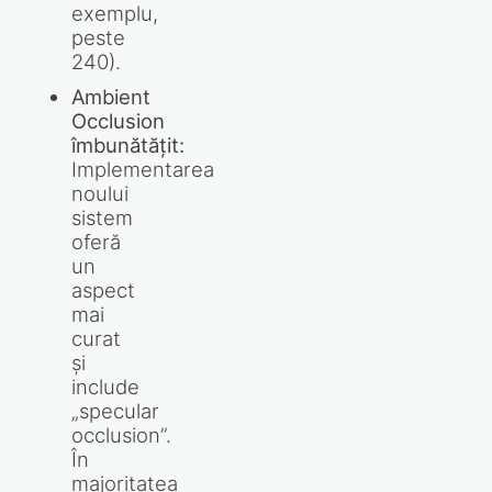
exemplu,
peste
240).
Ambient
Occlusion
îmbunătățit:
Implementarea
noului
sistem
oferă
un
aspect
mai
curat
și
include
„specular
occlusion”.
În
majoritatea