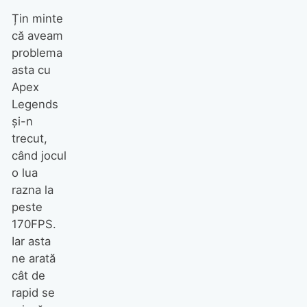
Țin minte
că aveam
problema
asta cu
Apex
Legends
și-n
trecut,
când jocul
o lua
razna la
peste
170FPS.
Iar asta
ne arată
cât de
rapid se