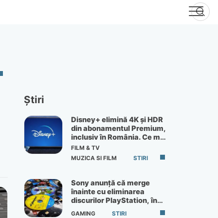
Știri
Disney+ elimină 4K și HDR
din abonamentul Premium,
inclusiv în România. Ce mai
primești de 60 lei pe lună
FILM & TV
MUZICA SI FILM
STIRI
Sony anunță că merge
înainte cu eliminarea
discurilor PlayStation, în
ciuda protestelor
GAMING
STIRI