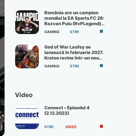
România are un campion
mondial la EA Sports FC 26:
Razvan Puiu (RvPLegend)
câștigă turneul de la Paris
GAMING
STIRI
God of War Laufey se
lansează în februarie 2027.
Kratos revine într-un nou
God of War
GAMING
STIRI
Video
Connect – Episodul 4
(2.12.2023)
STIRI
VIDEO