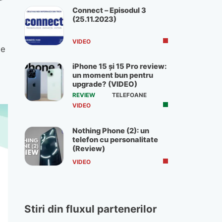
Connect – Episodul 3
(25.11.2023)
VIDEO
de
iPhone 15 și 15 Pro review:
un moment bun pentru
upgrade? (VIDEO)
REVIEW
TELEFOANE
VIDEO
Nothing Phone (2): un
telefon cu personalitate
(Review)
VIDEO
Stiri din fluxul partenerilor