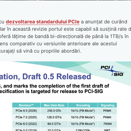
 cu
dezvoltarea standardului PCIe
a anunțat de curând
Iar în această revizie portul este capabil să susțină rate 
feră lățime de bandă bi-direcțională de până la 1TB/s în
ens comparativ cu versiunile anterioare ale acestui
urajați să vină cu propriile abordări.