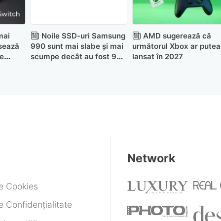
mai
Noile SSD-uri Samsung
AMD sugerează că
sează
990 sunt mai slabe și mai
următorul Xbox ar putea 
e
scumpe decât au fost 990
lansat în 2027
Pro-urile în perioada
lansării
Network
de Cookies
e Confidențialitate