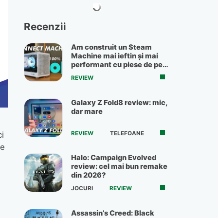
Recenzii
Am construit un Steam
Machine mai ieftin și mai
performant cu piese de pe
OLX
REVIEW
Galaxy Z Fold8 review: mic,
dar mare
REVIEW
TELEFOANE
i
te
Halo: Campaign Evolved
review: cel mai bun remake
din 2026?
JOCURI
REVIEW
Assassin’s Creed: Black