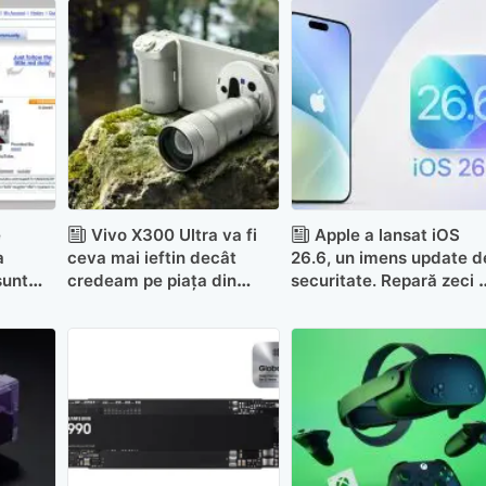
e
Vivo X300 Ultra va fi
Apple a lansat iOS
a
ceva mai ieftin decât
26.6, un imens update d
sunt
credeam pe piața din
securitate. Repară zeci 
eu la
Europa (dar tot scump)
vulnerabilități pe iPhone
iPad