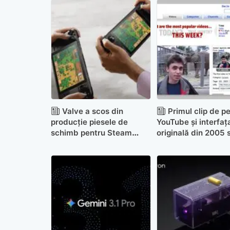
Valve a scos din
Primul clip de p
producție piesele de
YouTube și interfaț
schimb pentru Steam
originală din 2005 
Deck LCD
acum piese de muz
Londra