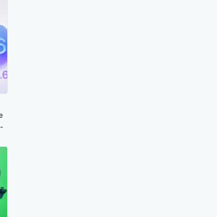
e
de
 și