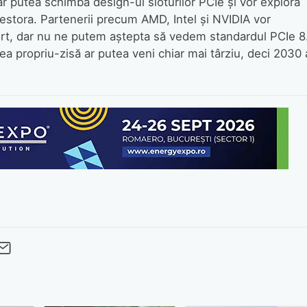
ar putea schimba design-ul sloturilor PCIe și vor explora
estora. Partenerii precum AMD, Intel și NVIDIA vor
 efort, dar nu ne putem aștepta să vedem standardul PCIe 8
 propriu-zisă ar putea veni chiar mai târziu, deci 2030 
cebook
Twitter
 pe LinkedIn
buie pe Pinterest
imite prin whatsapp
Trimite pe Email