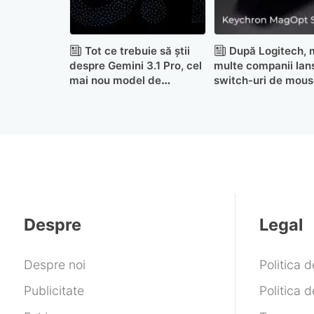
Tot ce trebuie să știi
După Logitech, 
despre Gemini 3.1 Pro, cel
multe companii lan
mai nou model de
switch-uri de mous
inteligență artificială
magentice
Google
Despre
Legal
Despre noi
Politica 
Publicitate
Politica d