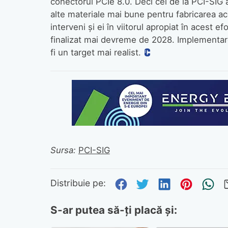
conectorul PCIe 8.0. Deci cei de la PCI-SIG 
alte materiale mai bune pentru fabricarea ac
interveni și ei în viitorul apropiat în acest
finalizat mai devreme de 2028. Implementarea
fi un target mai realist.
Sursa:
PCI-SIG
Distribuie pe Fa
Distribuie pe 
Distribuie
Distri
Tr
Distribuie pe:
S-ar putea să-ți placă și: