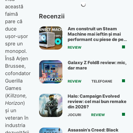
această
faimă
Recenzii
pare că
duce
Am construit un Steam
Machine mai ieftin și mai
ușor-ușor
performant cu piese de pe
spre un
OLX
REVIEW
monopol.
Însă Arjen
Galaxy Z Fold8 review: mic,
Brussee,
dar mare
cofondator
Guerilla
REVIEW
TELEFOANE
Games
(
Killzone,
Halo: Campaign Evolved
review: cel mai bun remake
Horizon
)
din 2026?
și un
JOCURI
REVIEW
veteran în
industria
Assassin’s Creed: Black
dezvoltării