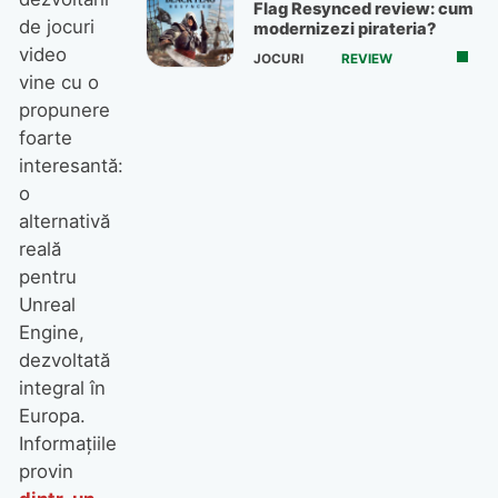
Flag Resynced review: cum
de jocuri
modernizezi pirateria?
video
JOCURI
REVIEW
vine cu o
propunere
foarte
interesantă:
o
alternativă
reală
pentru
Unreal
Engine,
dezvoltată
integral în
Europa.
Informațiile
provin