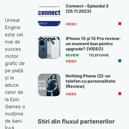
Connect – Episodul 3
(25.11.2023)
Unreal
VIDEO
Engine
este cel
iPhone 15 și 15 Pro review:
mai de
un moment bun pentru
succes
upgrade? (VIDEO)
REVIEW
TELEFOANE
motor
VIDEO
grafic de
pe piață
Nothing Phone (2): un
și le
telefon cu personalitate
aduce
(Review)
celor de
VIDEO
la Epic
Games o
mulțime
Stiri din fluxul partenerilor
de bani.
Însă