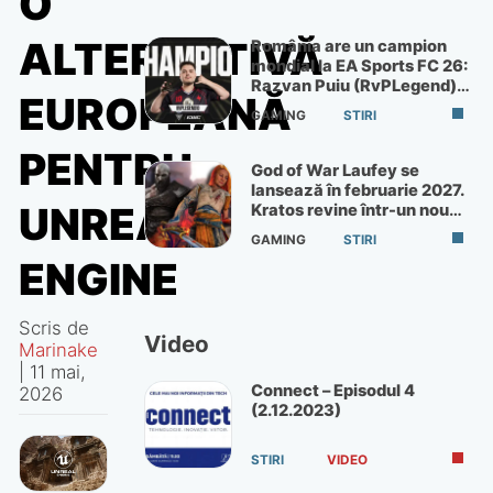
O
ALTERNATIVĂ
România are un campion
mondial la EA Sports FC 26:
Razvan Puiu (RvPLegend)
EUROPEANĂ
câștigă turneul de la Paris
GAMING
STIRI
PENTRU
God of War Laufey se
lansează în februarie 2027.
UNREAL
Kratos revine într-un nou
God of War
GAMING
STIRI
ENGINE
Scris de
Video
Marinake
|
11 mai,
Connect – Episodul 4
2026
(2.12.2023)
STIRI
VIDEO