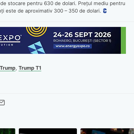
de stocare pentru 630 de dolari. Prețul mediu pentru
ți este de aproximativ 300 – 350 de dolari.
 Trump
,
Trump T1
cebook
Twitter
 pe LinkedIn
buie pe Pinterest
imite prin whatsapp
Trimite pe Email