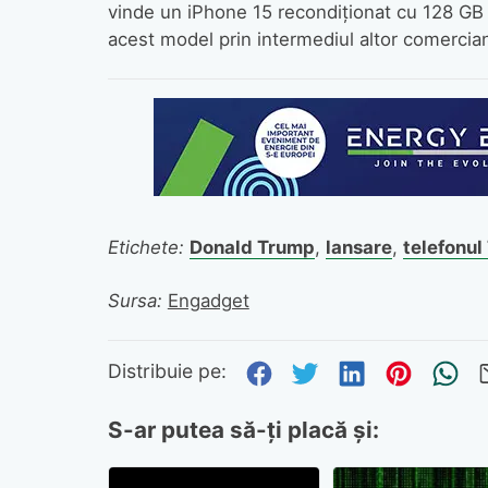
vinde un iPhone 15 recondiționat cu 128 GB 
acest model prin intermediul altor comercian
Etichete:
Donald Trump
,
lansare
,
telefonul
Sursa:
Engadget
Distribuie pe Fa
Distribuie pe 
Distribuie
Distri
Tr
Distribuie pe:
S-ar putea să-ți placă și: