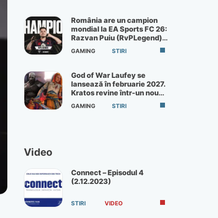
România are un campion
mondial la EA Sports FC 26:
Razvan Puiu (RvPLegend)
câștigă turneul de la Paris
GAMING
STIRI
God of War Laufey se
lansează în februarie 2027.
Kratos revine într-un nou
God of War
GAMING
STIRI
Video
Connect – Episodul 4
(2.12.2023)
STIRI
VIDEO