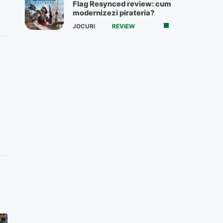
Flag Resynced review: cum
modernizezi pirateria?
JOCURI
REVIEW