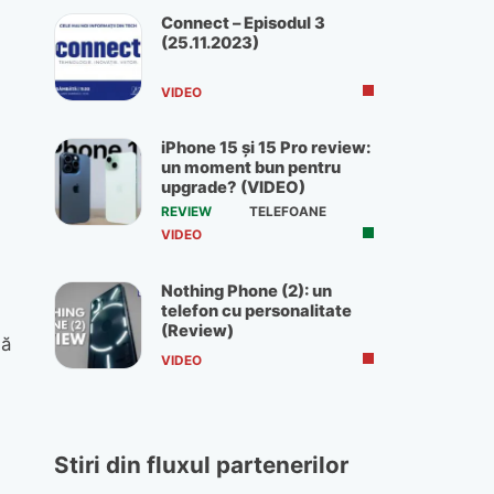
Connect – Episodul 3
(25.11.2023)
VIDEO
iPhone 15 și 15 Pro review:
un moment bun pentru
upgrade? (VIDEO)
REVIEW
TELEFOANE
VIDEO
Nothing Phone (2): un
telefon cu personalitate
(Review)
gă
VIDEO
Stiri din fluxul partenerilor