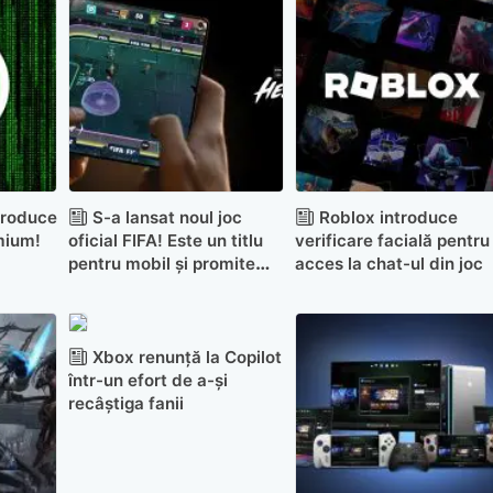
troduce
S-a lansat noul joc
Roblox introduce
mium!
oficial FIFA! Este un titlu
verificare facială pentru
pentru mobil și promite
acces la chat-ul din joc
bonusuri pentru utilizatorii
Motorola
Xbox renunță la Copilot
într-un efort de a-și
recâștiga fanii