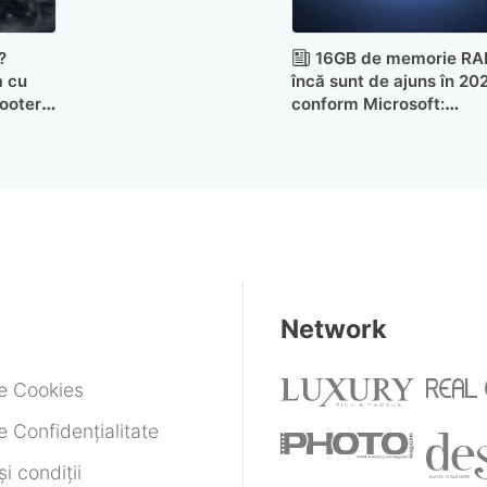
?
16GB de memorie R
a cu
încă sunt de ajuns în 20
ooter
conform Microsoft:
cantitatea recomandată
este de 32GB!
Network
de Cookies
e Confidențialitate
i condiții