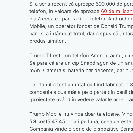
S-a scris recent că aproape 600.000 de pers
telefon, în valoare de aproape
60 de milioan
piață ceea ce pare a fi un telefon Android d
Mobile, un operator fondat de Donald Trump J
care s-a întâmplat totul, dar a spus că „întâr
produs uimitor”.
Trump T1 este un telefon Android auriu, cu sp
Se pare că are un cip Snapdragon de un anum
mAh. Camera și bateria par decente, dar num
Telefonul a fost anunțat ca fiind fabricat în
compania a pus mâna pe o parte din banii d
„proiectate având în vedere valorile america
Trump Mobile nu vinde doar telefoane. Vin
5G costă 47,45 dolari pe lună, ceea ce este
Compania vinde o serie de dispozitive Sa