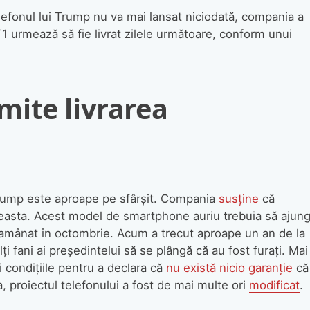
lefonul lui Trump nu va mai lansat niciodată, compania a
T1 urmează să fie livrat zilele următoare, conform unui
ite livrarea
Trump este aproape pe sfârșit. Compania
susține
că
ceasta. Acest model de smartphone auriu trebuia să ajun
st amânat în octombrie. Acum a trecut aproape un an de la
ți fani ai președintelui să se plângă că au fost furați. Mai
și condițiile pentru a declara că
nu există nicio garanție
că
, proiectul telefonului a fost de mai multe ori
modificat
.