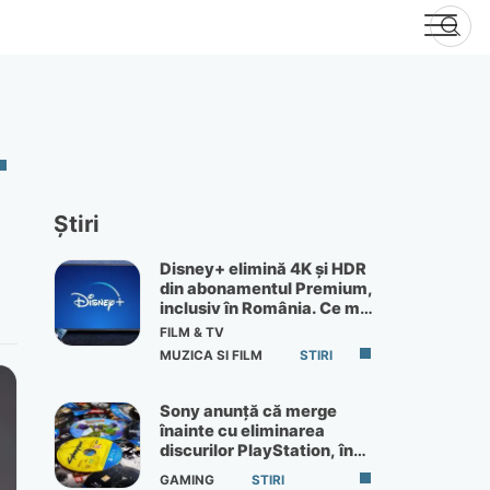
Știri
Disney+ elimină 4K și HDR
din abonamentul Premium,
inclusiv în România. Ce mai
primești de 60 lei pe lună
FILM & TV
MUZICA SI FILM
STIRI
Sony anunță că merge
înainte cu eliminarea
discurilor PlayStation, în
ciuda protestelor
GAMING
STIRI