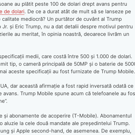
oane au plătit peste 100 de dolari drept avans pentru
e de dolari
. De ce a durat atât de mult să se lanseze pe
e calitate mediocră? Un purtător de cuvânt al Trump
r. și Eric Trump, nu a dat detalii despre motivul pentru
zierile au meritat, în opinia noastră, deoarece livrăm un
ecificații medii, care costă între 500 și 1.000 de dolari.
it tip, o cameră principală de 50MP și o baterie de 500
ai aceste specificații au fost furnizate de Trump Mobile
 SUA, dar această afirmație a fost rapid inversată odată ce
e avans. Trump Mobile spune acum că telefoanele au fos
ne”.
de și abonamente de acoperire (T-Mobile). Abonamentul
 o aluzie la cele două mandate ale președintelui Trump.
msung și Apple second-hand, de asemenea. De exemplu,