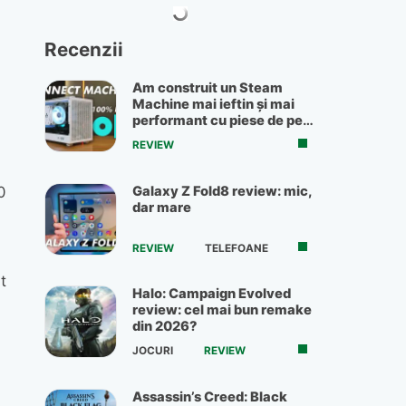
Recenzii
Am construit un Steam
Machine mai ieftin și mai
performant cu piese de pe
OLX
REVIEW
0
Galaxy Z Fold8 review: mic,
dar mare
.
REVIEW
TELEFOANE
t
Halo: Campaign Evolved
review: cel mai bun remake
din 2026?
JOCURI
REVIEW
Assassin’s Creed: Black