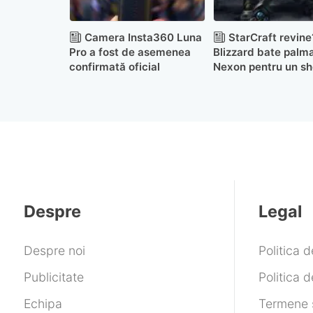
Camera Insta360 Luna
StarCraft revine
Pro a fost de asemenea
Blizzard bate palm
confirmată oficial
Nexon pentru un sh
în acest univers
Despre
Legal
Despre noi
Politica 
Publicitate
Politica d
Echipa
Termene ș