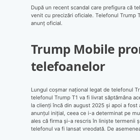
După un recent scandal care prefigura că te
venit cu precizări oficiale. Telefonul Trump 
anunț oficial.
Trump Mobile prom
telefoanelor
Lungul coșmar național legat de telefonul 
telefonul Trump T1 va fi livrat săptămâna a
la clienți încă din august 2025 și apoi a fo
anunțul inițial, ceea ce i-a determinat pe mul
ales că firma și-a rescris în liniște termenii 
telefonul va fi lansat vreodată. De asemenea