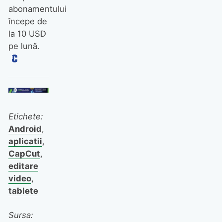
abonamentului
începe de
la 10 USD
pe lună.
Etichete:
Android
,
aplicatii
,
CapCut
,
editare
video
,
tablete
Sursa: