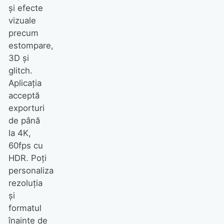
și efecte
vizuale
precum
estompare,
3D și
glitch.
Aplicația
acceptă
exporturi
de până
la 4K,
60fps cu
HDR. Poți
personaliza
rezoluția
și
formatul
înainte de