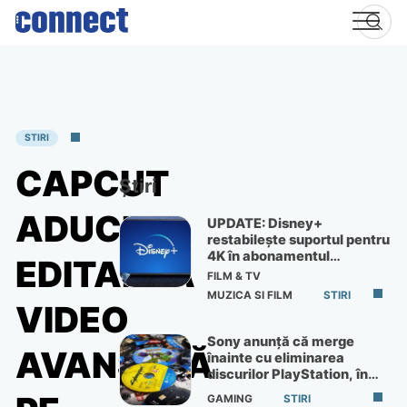
Skip
to
content
STIRI
CAPCUT
Știri
ADUCE
UPDATE: Disney+
restabilește suportul pentru
4K în abonamentul
EDITAREA
Premium
FILM & TV
MUZICA SI FILM
STIRI
VIDEO
Sony anunță că merge
AVANSATĂ
înainte cu eliminarea
discurilor PlayStation, în
ciuda protestelor
GAMING
STIRI