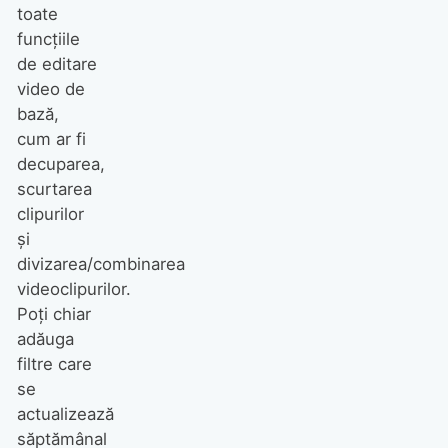
toate
funcțiile
de editare
video de
bază,
cum ar fi
decuparea,
scurtarea
clipurilor
și
divizarea/combinarea
videoclipurilor.
Poți chiar
adăuga
filtre care
se
actualizează
săptămânal