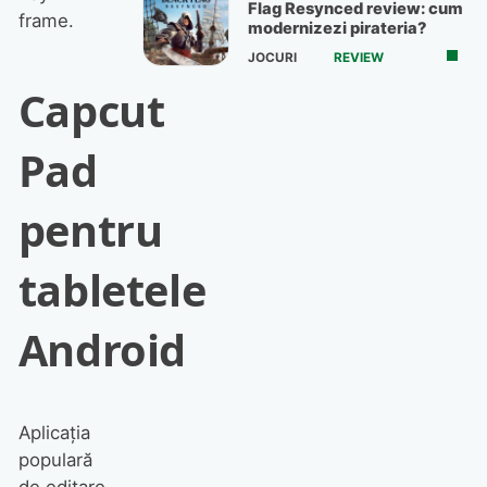
Flag Resynced review: cum
frame.
modernizezi pirateria?
JOCURI
REVIEW
Capcut
Pad
pentru
tabletele
Android
Aplicația
populară