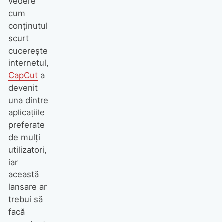
vedere
cum
conținutul
scurt
cucerește
internetul,
CapCut
a
devenit
una dintre
aplicațiile
preferate
de mulți
utilizatori,
iar
această
lansare ar
trebui să
facă