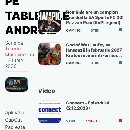
PE
TABLETELE
România are un campion
mondial la EA Sports FC 26:
Razvan Puiu (RvPLegend)
ANDROID
câștigă turneul de la Paris
GAMING
STIRI
Scris de
God of War Laufey se
Tiberiu
lansează în februarie 2027.
Mărăcineanu
Kratos revine într-un nou
|
2 iunie,
God of War
GAMING
STIRI
2026
Video
Connect – Episodul 4
(2.12.2023)
Aplicația
CapCut
STIRI
VIDEO
Pad este