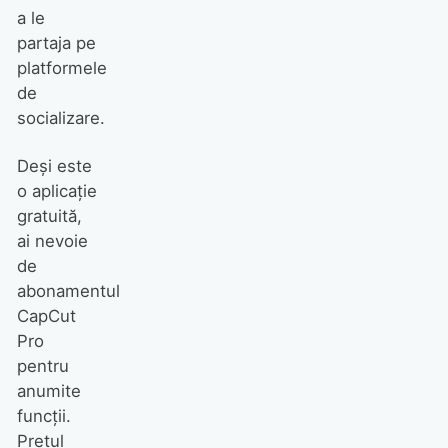
a le
partaja pe
platformele
de
socializare.
Deși este
o aplicație
gratuită,
ai nevoie
de
abonamentul
CapCut
Pro
pentru
anumite
funcții.
Prețul