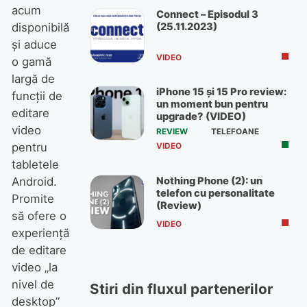
acum
Connect – Episodul 3
(25.11.2023)
disponibilă
și aduce
VIDEO
o gamă
largă de
iPhone 15 și 15 Pro review:
funcții de
un moment bun pentru
editare
upgrade? (VIDEO)
video
REVIEW
TELEFOANE
pentru
VIDEO
tabletele
Nothing Phone (2): un
Android.
telefon cu personalitate
Promite
(Review)
să ofere o
VIDEO
experiență
de editare
video „la
nivel de
Stiri din fluxul partenerilor
desktop”