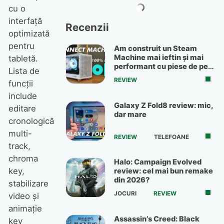
cu o
interfață
Recenzii
optimizată
pentru
Am construit un Steam
Machine mai ieftin și mai
tabletă.
performant cu piese de pe
Lista de
OLX
REVIEW
funcții
include
Galaxy Z Fold8 review: mic,
editare
dar mare
cronologică
multi-
REVIEW
TELEFOANE
track,
chroma
Halo: Campaign Evolved
key,
review: cel mai bun remake
din 2026?
stabilizare
JOCURI
REVIEW
video și
animație
Assassin’s Creed: Black
key