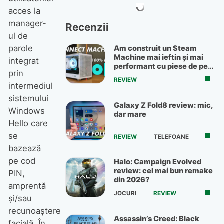
acces la
manager-
Recenzii
ul de
parole
Am construit un Steam
Machine mai ieftin și mai
integrat
performant cu piese de pe
prin
OLX
REVIEW
intermediul
sistemului
Galaxy Z Fold8 review: mic,
Windows
dar mare
Hello care
se
REVIEW
TELEFOANE
bazează
pe cod
Halo: Campaign Evolved
review: cel mai bun remake
PIN,
din 2026?
amprentă
JOCURI
REVIEW
și/sau
recunoaștere
Assassin’s Creed: Black
facială. În