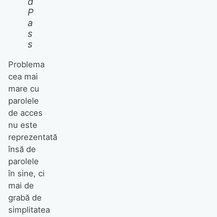
d
P
a
s
s
Problema
cea mai
mare cu
parolele
de acces
nu este
reprezentată
însă de
parolele
în sine, ci
mai de
grabă de
simplitatea