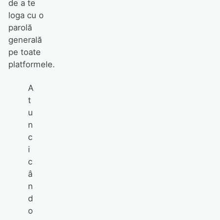
de a te
loga cu o
parolă
generală
pe toate
platformele.
A
t
u
n
c
i
c
â
n
d
o