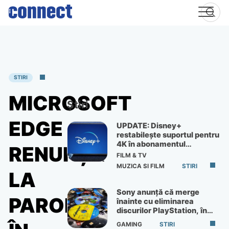
Skip
to
content
STIRI
MICROSOFT
Știri
EDGE
UPDATE: Disney+
restabilește suportul pentru
4K în abonamentul
RENUNȚĂ
Premium
FILM & TV
MUZICA SI FILM
STIRI
LA
Sony anunță că merge
PAROLE
înainte cu eliminarea
discurilor PlayStation, în
ciuda protestelor
GAMING
STIRI