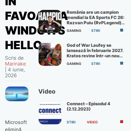
ÎN
FAVOAREA
România are un campion
mondial la EA Sports FC 26:
Razvan Puiu (RvPLegend)
WINDOWS
câștigă turneul de la Paris
GAMING
STIRI
HELLO
God of War Laufey se
lansează în februarie 2027.
Kratos revine într-un nou
Scris de
God of War
Marinake
GAMING
STIRI
|
4 iunie,
2026
Video
Connect – Episodul 4
(2.12.2023)
Microsoft
STIRI
VIDEO
elimină