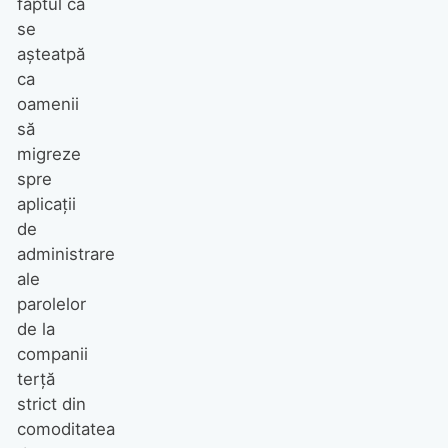
faptul că
se
așteatpă
ca
oamenii
să
migreze
spre
aplicații
de
administrare
ale
parolelor
de la
companii
terță
strict din
comoditatea