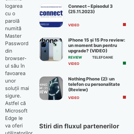
logarea
Connect – Episodul 3
(25.11.2023)
cu o
parolă
VIDEO
numită
Master
iPhone 15 și 15 Pro review:
Password
un moment bun pentru
din
upgrade? (VIDEO)
REVIEW
TELEFOANE
browser-
VIDEO
ul său în
favoarea
Nothing Phone (2): un
unor
telefon cu personalitate
soluții mai
(Review)
sigure.
VIDEO
Astfel că
Microsoft
Edge le
Stiri din fluxul partenerilor
va oferi
utilizatorilor