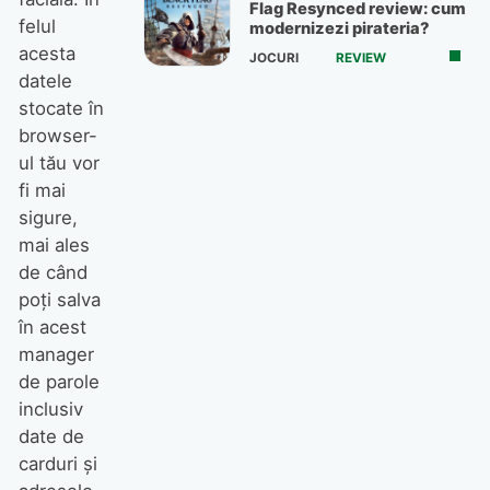
Flag Resynced review: cum
felul
modernizezi pirateria?
acesta
JOCURI
REVIEW
datele
stocate în
browser-
ul tău vor
fi mai
sigure,
mai ales
de când
poți salva
în acest
manager
de parole
inclusiv
date de
carduri și