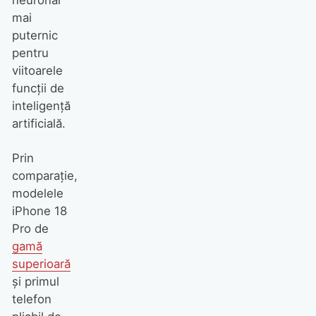
neuronal
mai
puternic
pentru
viitoarele
funcții de
inteligență
artificială.
Prin
comparație,
modelele
iPhone 18
Pro de
gamă
superioară
și primul
telefon