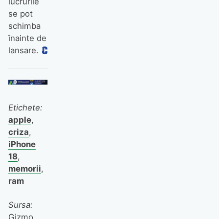
lucrurile
se pot
schimba
înainte de
lansare.
Etichete:
apple
,
criza
,
iPhone
18
,
memorii
,
ram
Sursa:
Gizmo