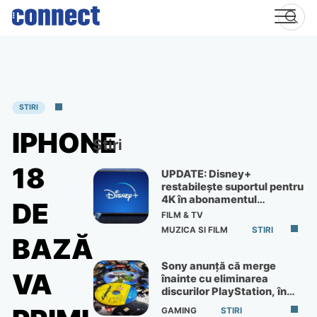
Skip
to
content
STIRI
IPHONE
Știri
18
UPDATE: Disney+
restabilește suportul pentru
4K în abonamentul
DE
Premium
FILM & TV
MUZICA SI FILM
STIRI
BAZĂ
Sony anunță că merge
VA
înainte cu eliminarea
discurilor PlayStation, în
ciuda protestelor
GAMING
STIRI