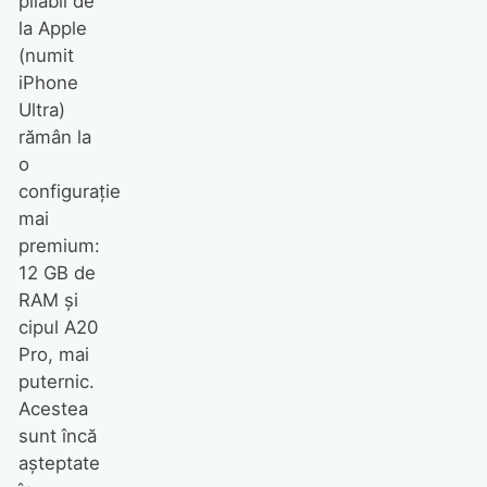
pliabil de
la Apple
(numit
iPhone
Ultra)
rămân la
o
configurație
mai
premium:
12 GB de
RAM și
cipul A20
Pro, mai
puternic.
Acestea
sunt încă
așteptate