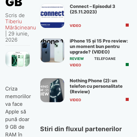
GB
Connect – Episodul 3
(25.11.2023)
Scris de
Tiberiu
VIDEO
Mărăcineanu
|
29 iunie,
2026
iPhone 15 și 15 Pro review:
un moment bun pentru
upgrade? (VIDEO)
REVIEW
TELEFOANE
VIDEO
Nothing Phone (2): un
telefon cu personalitate
Criza
(Review)
memoriilor
VIDEO
va face
Apple să
pună doar
9 GB de
Stiri din fluxul partenerilor
RAM în