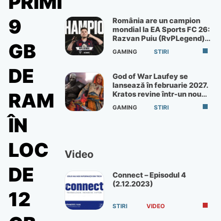
PRIMI
9
România are un campion
mondial la EA Sports FC 26:
Razvan Puiu (RvPLegend)
GB
câștigă turneul de la Paris
GAMING
STIRI
DE
God of War Laufey se
lansează în februarie 2027.
RAM
Kratos revine într-un nou
God of War
GAMING
STIRI
ÎN
LOC
Video
DE
Connect – Episodul 4
(2.12.2023)
12
STIRI
VIDEO