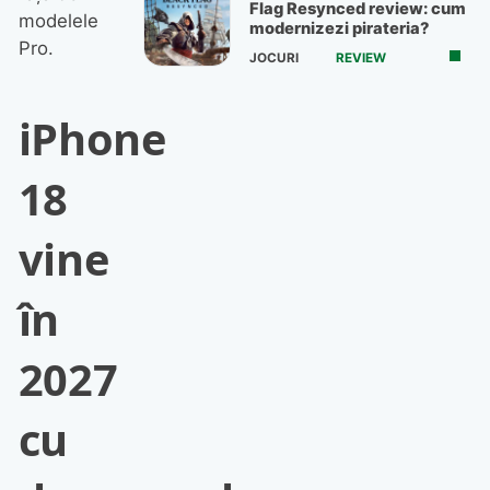
Flag Resynced review: cum
modelele
modernizezi pirateria?
Pro.
JOCURI
REVIEW
iPhone
18
vine
în
2027
cu