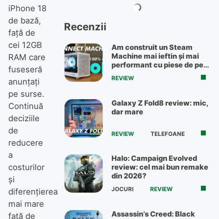
iPhone 18
de bază,
Recenzii
față de
cei 12GB
Am construit un Steam
Machine mai ieftin și mai
RAM care
performant cu piese de pe
fuseseră
OLX
REVIEW
anunțați
pe surse.
Galaxy Z Fold8 review: mic,
Continuă
dar mare
deciziile
de
REVIEW
TELEFOANE
reducere
a
Halo: Campaign Evolved
costurilor
review: cel mai bun remake
din 2026?
și
JOCURI
REVIEW
diferențierea
mai mare
Assassin’s Creed: Black
față de