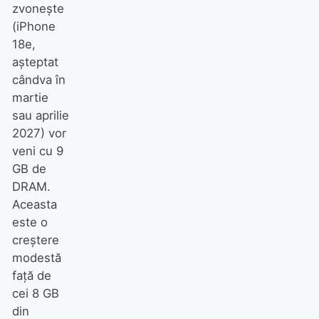
zvonește
(iPhone
18e,
așteptat
cândva în
martie
sau aprilie
2027) vor
veni cu 9
GB de
DRAM.
Aceasta
este o
creștere
modestă
față de
cei 8 GB
din