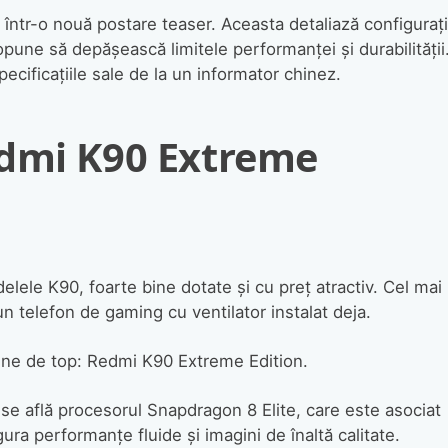
într-o nouă postare teaser. Aceasta detaliază configuraț
opune să depășească limitele performanței și durabilității
ecificațiile sale de la un informator chinez.
edmi K90 Extreme
ele K90, foarte bine dotate și cu preț atractiv. Cel mai
un telefon de gaming cu ventilator instalat deja.
iune de top: Redmi K90 Extreme Edition.
e află procesorul Snapdragon 8 Elite, care este asociat
ura performanțe fluide și imagini de înaltă calitate.