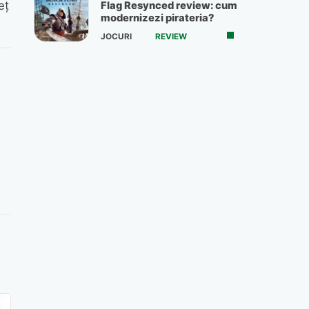
eț
Flag Resynced review: cum
modernizezi pirateria?
JOCURI
REVIEW