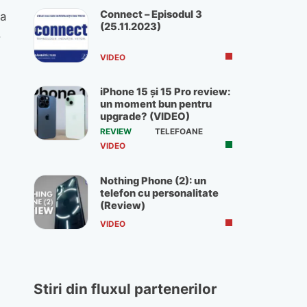
Connect – Episodul 3
ia
(25.11.2023)
.
VIDEO
iPhone 15 și 15 Pro review:
un moment bun pentru
upgrade? (VIDEO)
REVIEW
TELEFOANE
VIDEO
Nothing Phone (2): un
telefon cu personalitate
(Review)
VIDEO
Stiri din fluxul partenerilor