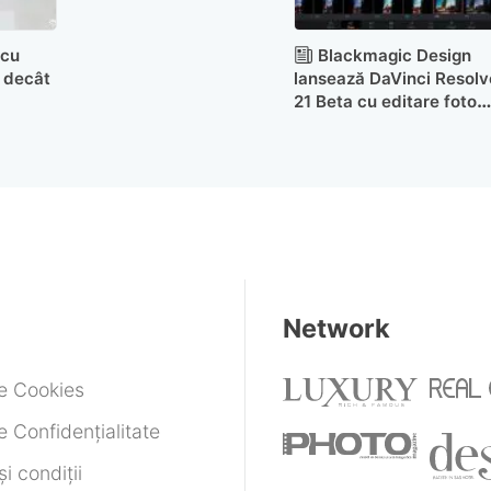
 cu
Blackmagic Design
e decât
lansează DaVinci Resolv
21 Beta cu editare foto
integrată și unelte AI noi
Network
de Cookies
e Confidențialitate
i condiții