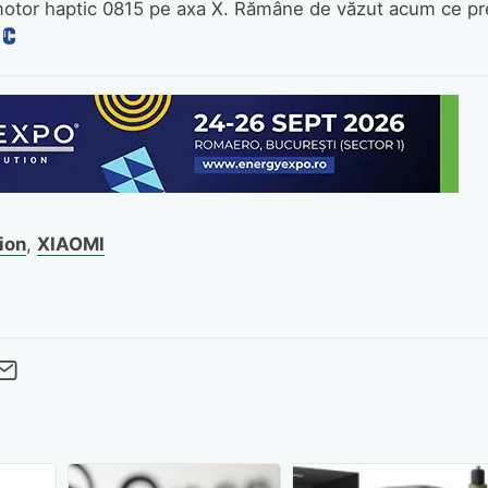
 motor haptic 0815 pe axa X. Rămâne de văzut acum ce pr
ion
,
XIAOMI
cebook
Twitter
 pe LinkedIn
buie pe Pinterest
imite prin whatsapp
Trimite pe Email