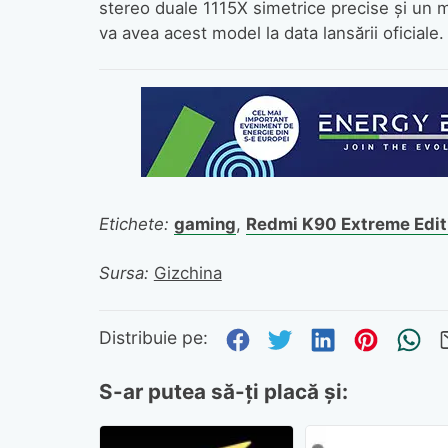
stereo duale 1115X simetrice precise și un
va avea acest model la data lansării oficiale.
Etichete:
gaming
,
Redmi K90 Extreme Edit
Sursa:
Gizchina
Distribuie pe Fa
Distribuie pe 
Distribuie
Distri
Tr
Distribuie pe:
S-ar putea să-ți placă și: