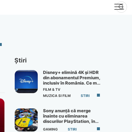
Știri
Disney+ elimină 4K și HDR
din abonamentul Premium,
inclusiv în România. Ce mai
primești de 60 lei pe lună
FILM & TV
MUZICA SI FILM
STIRI
Sony anunță că merge
înainte cu eliminarea
discurilor PlayStation, în
ciuda protestelor
GAMING
STIRI