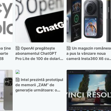
a ține
OpenAI pregătește
Un magazin românes
parte
abonamentul ChatGPT
a pus la vânzare noua
028
Pro Lite de 100 de dolari
cameră Insta360 X6 cu
pe lună
câteva săptămâni înaint
de lansarea oficială
Intel prezintă prototipul
de memorii „ZAM” de
generație următoare: o
nouă arhitectură și
performanță crescută