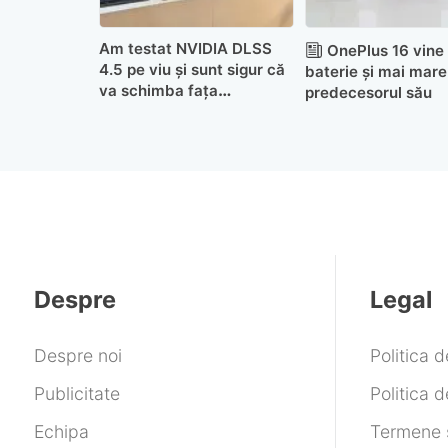
Am testat NVIDIA DLSS
OnePlus 16 vine
4.5 pe viu și sunt sigur că
baterie și mai mar
va schimba fața
predecesorul său
gamingului (hands-on)
Despre
Legal
Despre noi
Politica 
Publicitate
Politica d
Echipa
Termene ș