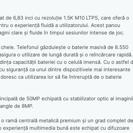
t de 6,83 inci cu rezoluție 1.5K M10 LTPS, care oferă o
tru o experiență fluidă a utilizatorului. Acest panou
i clare și fluide în timpul sesiunilor intense de joc.
e cheie. Telefonul găzduiește o baterie masivă de 8.550
igura o utilizare de lungă durată și o reîncărcare rapidă.
ința capacității bateriei cu o celulă imensă. Cu o astfel 
 siguranță ca unul dintre dispozitivele mai interesante
oresc ca utilizarea lor să fie întreruptă de o baterie
incipală de 50MP echipată cu stabilizator optic al imagini
-angle de 8MP.
 o ramă centrală metalică premium și un grad complet d
 o experiență multimedia bună este echipat cu difuzoare