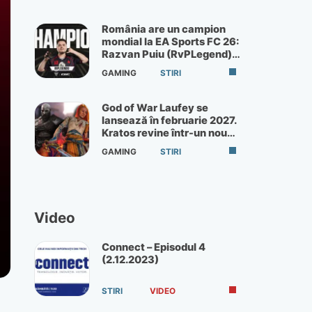
România are un campion
mondial la EA Sports FC 26:
Razvan Puiu (RvPLegend)
câștigă turneul de la Paris
GAMING
STIRI
God of War Laufey se
lansează în februarie 2027.
Kratos revine într-un nou
God of War
GAMING
STIRI
Video
Connect – Episodul 4
(2.12.2023)
STIRI
VIDEO