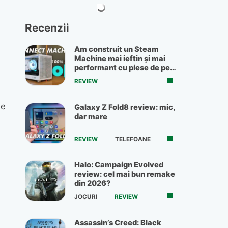
Recenzii
Am construit un Steam
Machine mai ieftin și mai
performant cu piese de pe
OLX
REVIEW
de
Galaxy Z Fold8 review: mic,
dar mare
REVIEW
TELEFOANE
Halo: Campaign Evolved
i
review: cel mai bun remake
din 2026?
JOCURI
REVIEW
e
Assassin’s Creed: Black