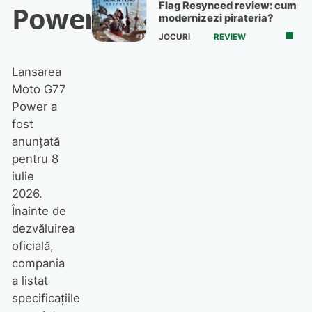
Flag Resynced review: cum
Power
modernizezi pirateria?
JOCURI
REVIEW
Lansarea
Moto G77
Power a
fost
anunțată
pentru 8
iulie
2026.
Înainte de
dezvăluirea
oficială,
compania
a listat
specificațiile