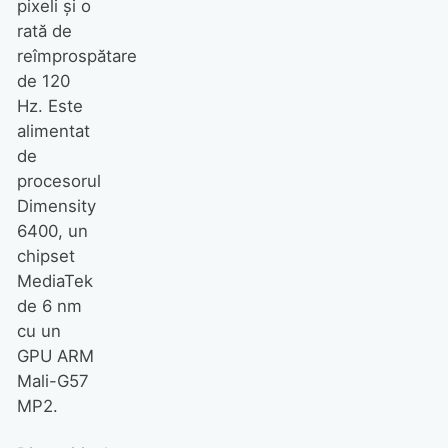
pixeli și o
rată de
reîmprospătare
de 120
Hz. Este
alimentat
de
procesorul
Dimensity
6400, un
chipset
MediaTek
de 6 nm
cu un
GPU ARM
Mali-G57
MP2.