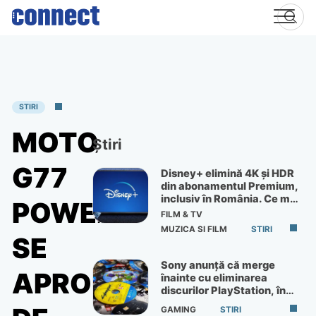
Skip
to
content
STIRI
MOTO
Știri
G77
Disney+ elimină 4K și HDR
din abonamentul Premium,
inclusiv în România. Ce mai
POWER
primești de 60 lei pe lună
FILM & TV
MUZICA SI FILM
STIRI
SE
Sony anunță că merge
APROPIE
înainte cu eliminarea
discurilor PlayStation, în
ciuda protestelor
GAMING
STIRI