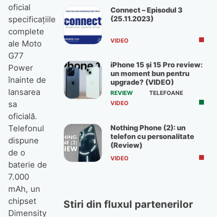
oficial
Connect – Episodul 3
(25.11.2023)
specificațiile
complete
VIDEO
ale Moto
G77
iPhone 15 și 15 Pro review:
Power
un moment bun pentru
înainte de
upgrade? (VIDEO)
lansarea
REVIEW
TELEFOANE
sa
VIDEO
oficială.
Nothing Phone (2): un
Telefonul
telefon cu personalitate
dispune
(Review)
de o
VIDEO
baterie de
7.000
mAh, un
chipset
Stiri din fluxul partenerilor
Dimensity