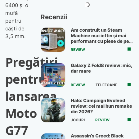
6400 și o
mufă
Recenzii
pentru
căști de
Am construit un Steam
Machine mai ieftin și mai
3,5 mm.
performant cu piese de pe
OLX
REVIEW
Pregătiri
Galaxy Z Fold8 review: mic,
dar mare
pentru
REVIEW
TELEFOANE
lansarea
Halo: Campaign Evolved
review: cel mai bun remake
Moto
din 2026?
JOCURI
REVIEW
G77
Assassin’s Creed: Black