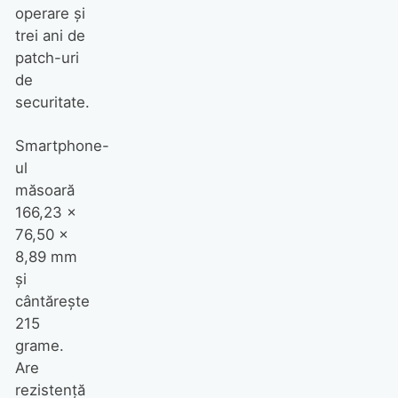
operare și
trei ani de
patch-uri
de
securitate.
Smartphone-
ul
măsoară
166,23 ×
76,50 ×
8,89 mm
și
cântărește
215
grame.
Are
rezistență