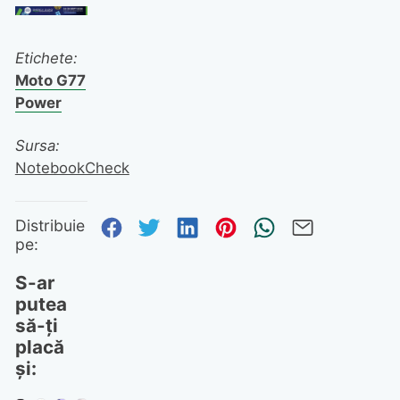
Etichete:
Moto G77
Power
Sursa:
NotebookCheck
Distribuie pe Facebook
Distribuie pe Twitter
Distribuie pe Linked
Distribuie pe Pi
Trimite prin
Trimite 
Distribuie
pe:
S-ar
putea
să-ți
placă
și: