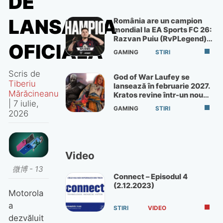
DE
LANSAREA
România are un campion
mondial la EA Sports FC 26:
Razvan Puiu (RvPLegend)
OFICIALĂ
câștigă turneul de la Paris
GAMING
STIRI
Scris de
God of War Laufey se
Tiberiu
lansează în februarie 2027.
Mărăcineanu
Kratos revine într-un nou
|
7 iulie,
God of War
GAMING
STIRI
2026
Video
微博 - 13
Connect – Episodul 4
(2.12.2023)
Motorola
a
STIRI
VIDEO
dezvăluit