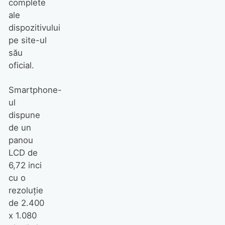
complete
ale
dispozitivului
pe site-ul
său
oficial.
Smartphone-
ul
dispune
de un
panou
LCD de
6,72 inci
cu o
rezoluție
de 2.400
x 1.080