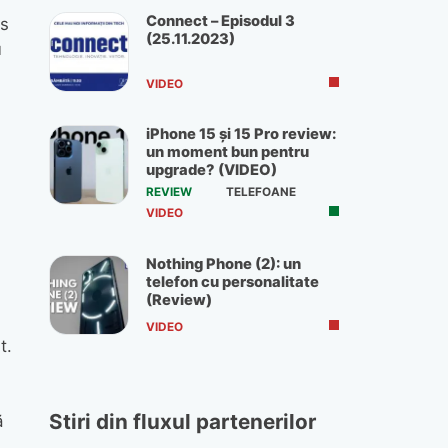
Connect – Episodul 3
as
(25.11.2023)
u
VIDEO
iPhone 15 și 15 Pro review:
un moment bun pentru
upgrade? (VIDEO)
REVIEW
TELEFOANE
VIDEO
Nothing Phone (2): un
telefon cu personalitate
(Review)
VIDEO
t.
Stiri din fluxul partenerilor
ă