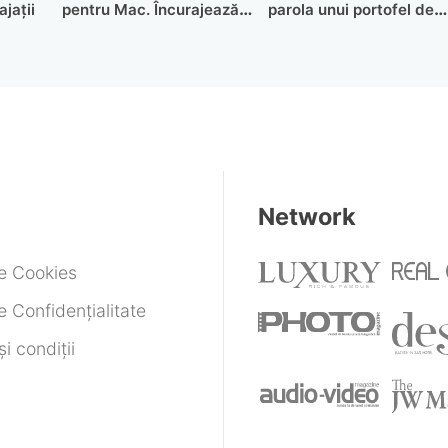
jații
pentru Mac. Încurajează
parola unui portofel de
utilizatorii să cumpere
Bitcoin vechi de 11 ani
versiuni mai noi
Network
de Cookies
e Confidențialitate
i condiții