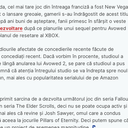
a, cel mai tare joc din întreaga franciză a fost New Veg
o lansare greoaie, gamerii s-au îndrăgostit de acest titl
upă ani buni de așteptare, fanii primesc în sfârșit o veste
 dezvoltare
după ce planurile unui sequel pentru Avowed
planul de resetare al XBOX.
diourile afectate de concedierile recente făcute de
 concediați recent. Dacă vorbim în procente, studioul a
 lângă anularea lui Avowed 2, se pare că studioul a pus
mnă că atenția întregului studio se va îndrepta spre noul
n, mai ales cu popularitatea serialului de pe Amazon
primit sarcina de a dezvolta următorul joc din seria Fallou
n seria The Elder Scrolls, deci nu se poate ocupa activ și
, mai ales că revine și Josh Sawyer, omul care a condus
 aceea la jocurile Pillars of Eternity. Deci putem spune c
ce un proiect de asemenea magnitudine.