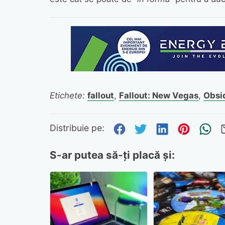
Etichete:
fallout
,
Fallout: New Vegas
,
Obsi
Distribuie pe Fa
Distribuie pe 
Distribuie
Distri
Tr
Distribuie pe:
S-ar putea să-ți placă și: