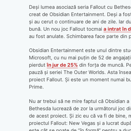
Deși lumea asociază seria Fallout cu Bethesd
creat de Obsidian Entertainment. Deși a fost 
și au cerut o continuare de ani de zile. Iar d
bună. Un nou joc Fallout tocmai
a intrat în
au fost anulate. Schimbarea face parte din 
Obsidian Entertainment este unul dintre stu
Microsoft, cu nu mai puțin de 52 de angajați
pierdut
în jur de 25%
din forța de muncă. Pe
pauză și seriei The Outer Worlds. Asta însea
proiect Fallout. Și este un moment numai bu
Prime.
Nu ar trebui să ne mire faptul că Obsidian a 
Bethesda lucrează de zor la următorul joc di
de acest proiect. Și zic eu că va fi de bine
proiectul Fallout: New Vegas și a lucrat după
este cât se poate de ”
în formă
” pentru a du