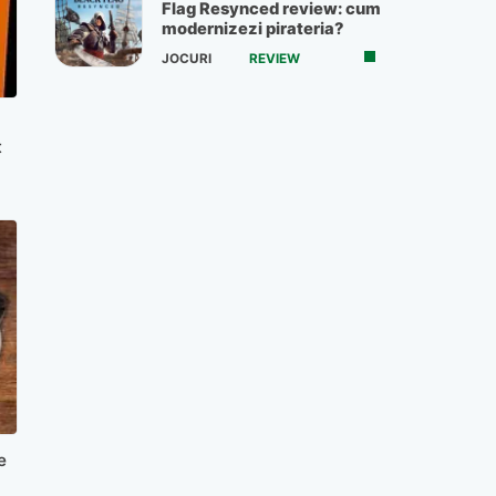
Flag Resynced review: cum
modernizezi pirateria?
JOCURI
REVIEW
t
5
e