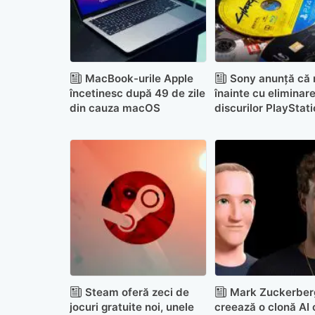
MacBook-urile Apple
Sony anunță că
încetinesc după 49 de zile
înainte cu eliminar
din cauza macOS
discurilor PlayStati
ciuda protestelor
Steam oferă zeci de
Mark Zuckerberg
jocuri gratuite noi, unele
creează o clonă AI 