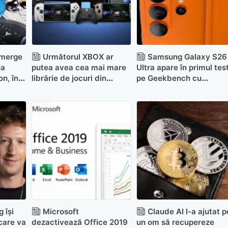
 merge
Următorul XBOX ar
Samsung Galaxy S26
ea
putea avea cea mai mare
Ultra apare în primul tes
on, în
librărie de jocuri din
pe Geekbench cu
istoria consolelor
Snapdragon 8 Elite Gen 
 își
Microsoft
Claude AI l-a ajutat p
care va
dezactivează Office 2019
un om să recupereze