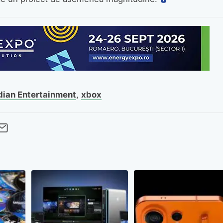
dian Entertainment
,
xbox
cebook
Twitter
 pe LinkedIn
buie pe Pinterest
imite prin whatsapp
Trimite pe Email