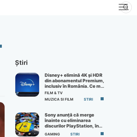
Știri
Disney+ elimină 4K și HDR
din abonamentul Premium,
inclusiv în România. Ce mai
primești de 60 lei pe lună
FILM & TV
MUZICA SI FILM
STIRI
Sony anunță că merge
înainte cu eliminarea
discurilor PlayStation, în
ciuda protestelor
GAMING
STIRI