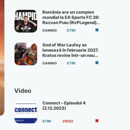
România are un campion
mondial la EA Sports FC 26:
Razvan Puiu (RvPLegend)
câștigă turneul de la Paris
GAMING
STIRI
God of War Laufey se
lansează în februarie 2027.
Kratos revine într-un nou
God of War
GAMING
STIRI
Video
Connect – Episodul 4
(2.12.2023)
STIRI
VIDEO