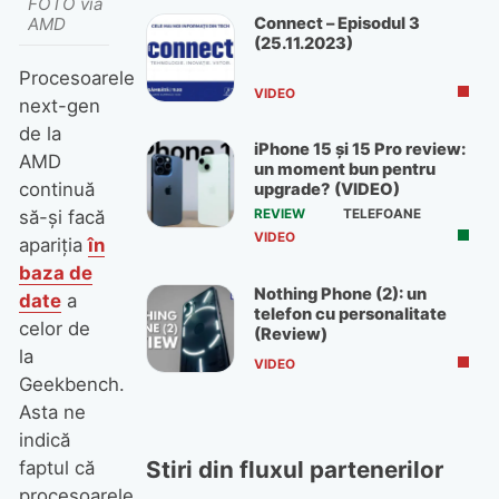
FOTO via
Connect – Episodul 3
AMD
(25.11.2023)
Procesoarele
VIDEO
next-gen
de la
iPhone 15 și 15 Pro review:
AMD
un moment bun pentru
continuă
upgrade? (VIDEO)
REVIEW
TELEFOANE
să-și facă
VIDEO
apariția
în
baza de
Nothing Phone (2): un
date
a
telefon cu personalitate
celor de
(Review)
la
VIDEO
Geekbench.
Asta ne
indică
Stiri din fluxul partenerilor
faptul că
procesoarele