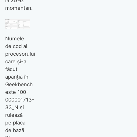
la 2GHz
momentan.
Numele
de cod al
procesorului
care și-a
făcut
apariția în
Geekbench
este 100-
000001713-
33_N și
rulează
pe placa
de bază