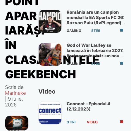
POINT
APAR
România are un campion
mondial la EA Sports FC 26:
Razvan Puiu (RvPLegend)
IARĂȘI
câștigă turneul de la Paris
GAMING
STIRI
ÎN
God of War Laufey se
lansează în februarie 2027.
CLASAMENTELE
Kratos revine într-un nou
God of War
GAMING
STIRI
GEEKBENCH
Scris de
Video
Marinake
|
9 iulie,
Connect – Episodul 4
2026
(2.12.2023)
STIRI
VIDEO