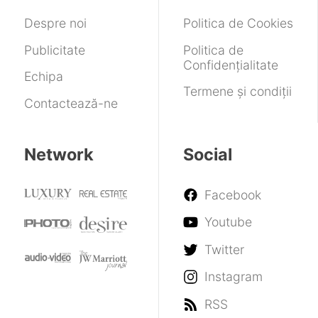
de
200
Despre noi
Politica de Cookies
de
megapixeli
Publicitate
Politica de
Confidențialitate
Echipa
Termene și condiții
Contactează-ne
Network
Social
Facebook
Youtube
Twitter
Instagram
RSS