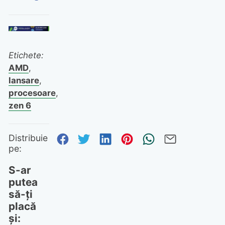
Etichete:
AMD
,
lansare
,
procesoare
,
zen 6
Distribuie pe Facebook
Distribuie pe Twitter
Distribuie pe Linked
Distribuie pe Pi
Trimite prin
Trimite 
Distribuie
pe:
S-ar
putea
să-ți
placă
și: