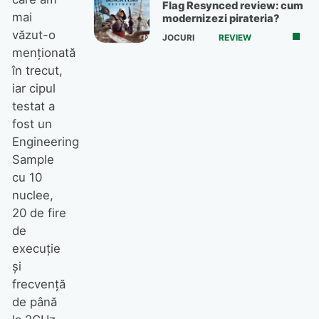
Flag Resynced review: cum
mai
modernizezi pirateria?
văzut-o
JOCURI
REVIEW
menționată
în trecut,
iar cipul
testat a
fost un
Engineering
Sample
cu 10
nuclee,
20 de fire
de
execuție
și
frecvență
de până