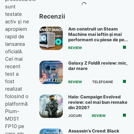
sunt
testate
Recenzii
activ și ne
apropiem
Am construit un Steam
Machine mai ieftin și mai
rapid de
performant cu piese de pe
lansarea
OLX
REVIEW
oficială.
Cel mai
Galaxy Z Fold8 review: mic,
recent
dar mare
test a
fost
REVIEW
TELEFOANE
realizat
folosind o
Halo: Campaign Evolved
review: cel mai bun remake
platformă
din 2026?
Plum-
JOCURI
REVIEW
MDS1
FP10 pe
Assassin’s Creed: Black
care am