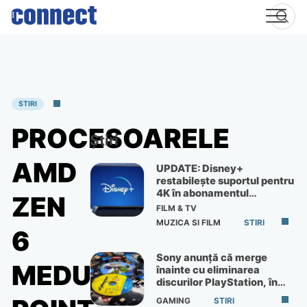
Skip
to
content
STIRI
PROCESOARELE
Știri
AMD
UPDATE: Disney+
restabilește suportul pentru
4K în abonamentul
ZEN
Premium
FILM & TV
MUZICA SI FILM
STIRI
6
Sony anunță că merge
MEDUSA
înainte cu eliminarea
discurilor PlayStation, în
ciuda protestelor
GAMING
STIRI