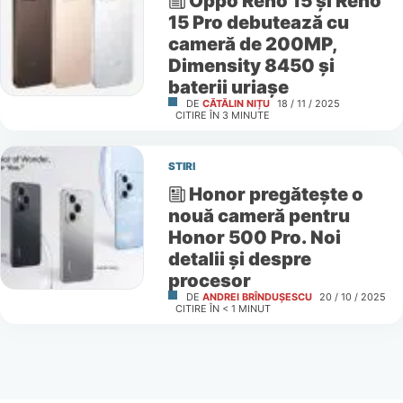
Oppo Reno 15 și Reno
15 Pro debutează cu
cameră de 200MP,
Dimensity 8450 și
baterii uriașe
DE
CĂTĂLIN NIȚU
18 / 11 / 2025
CITIRE ÎN
3
MINUTE
STIRI
Honor pregătește o
nouă cameră pentru
Honor 500 Pro. Noi
detalii și despre
procesor
DE
ANDREI BRÎNDUȘESCU
20 / 10 / 2025
CITIRE ÎN
< 1
MINUT