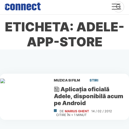
Skip
to
content
ETICHETA: ADELE-
APP-STORE
MUZICA SI FILM
STIRI
Aplicaţia oficială
Adele, disponibilă acum
pe Android
DE
MARIUS GHENT
14 / 02 / 2012
CITIRE ÎN
< 1
MINUT