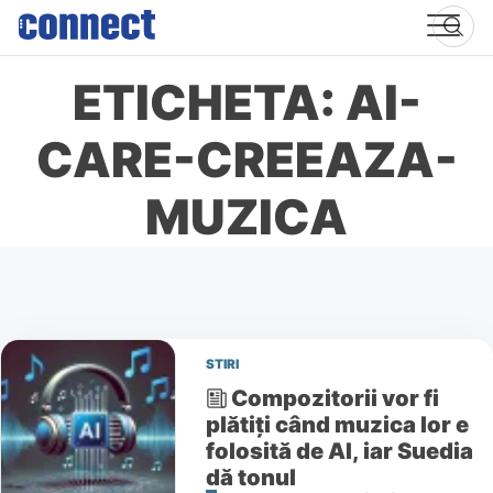
Skip
to
content
ETICHETA: AI-
CARE-CREEAZA-
MUZICA
STIRI
Compozitorii vor fi
plătiți când muzica lor e
folosită de AI, iar Suedia
dă tonul