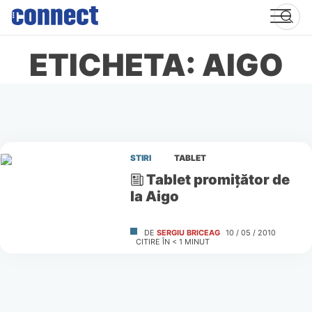
Skip
to
content
ETICHETA: AIGO
STIRI
TABLET
Tablet promiţător de
la Aigo
DE
SERGIU BRICEAG
10 / 05 / 2010
CITIRE ÎN
< 1
MINUT