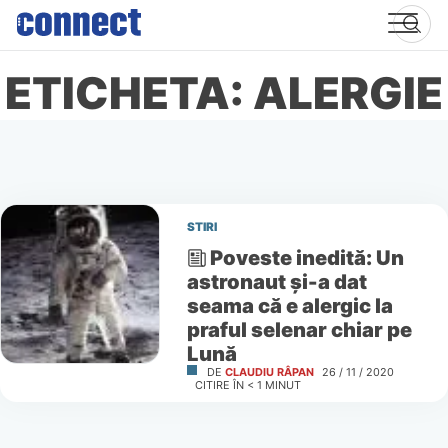
Skip
to
content
ETICHETA: ALERGIE
STIRI
Poveste inedită: Un
astronaut și-a dat
seama că e alergic la
praful selenar chiar pe
Lună
DE
CLAUDIU RÂPAN
26 / 11 / 2020
CITIRE ÎN
< 1
MINUT