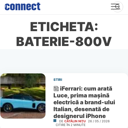
Skip
to
content
ETICHETA:
BATERIE-800V
STIRI
iFerrari: cum arată
Luce, prima mașină
electrică a brand-ului
Italian, desenată de
designerul iPhone
DE
CĂTĂLIN NIȚU
26 / 05 / 2026
CITIRE ÎN
2
MINUTE