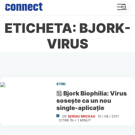
Skip
to
content
ETICHETA: BJORK-
VIRUS
STIRI
Bjork Biophilia: Virus
soseşte ca un nou
single-aplicaţie
DE
SERGIU BRICEAG
10 / 08 / 2011
CITIRE ÎN
< 1
MINUT