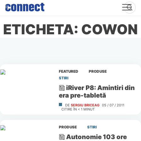
Skip
to
content
ETICHETA: COWON
FEATURED
PRODUSE
STIRI
iRiver P8: Amintiri din
era pre-tabletă
DE
SERGIU BRICEAG
05 / 07 / 2011
CITIRE ÎN
< 1
MINUT
PRODUSE
STIRI
Autonomie 103 ore