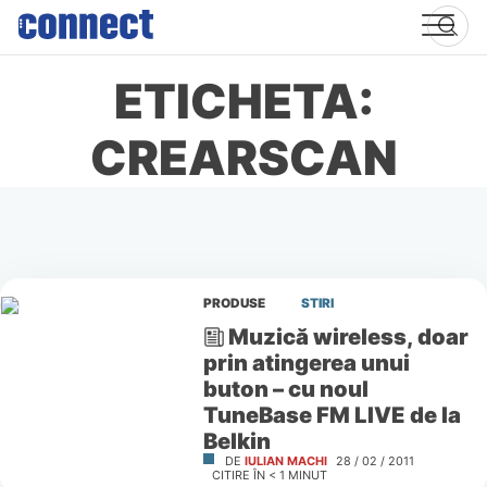
Skip
to
content
ETICHETA:
CREARSCAN
PRODUSE
STIRI
Muzică wireless, doar
prin atingerea unui
buton – cu noul
TuneBase FM LIVE de la
Belkin
DE
IULIAN MACHI
28 / 02 / 2011
CITIRE ÎN
< 1
MINUT