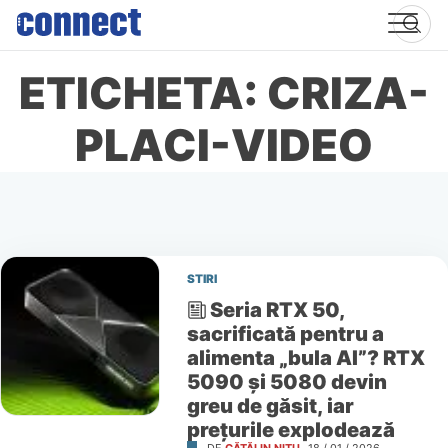
Skip
to
content
ETICHETA: CRIZA-
PLACI-VIDEO
STIRI
Seria RTX 50,
sacrificată pentru a
alimenta „bula AI”? RTX
5090 și 5080 devin
greu de găsit, iar
prețurile explodează