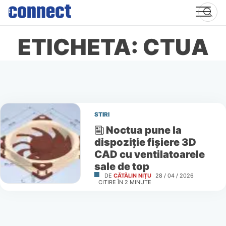
Skip
to
content
ETICHETA: CTUA
STIRI
Noctua pune la
dispoziție fișiere 3D
CAD cu ventilatoarele
sale de top
DE
CĂTĂLIN NIȚU
28 / 04 / 2026
CITIRE ÎN
2
MINUTE