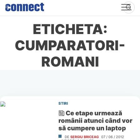
Skip
to
content
ETICHETA:
CUMPARATORI-
ROMANI
STIRI
Ce etape urmează
românii atunci când vor
să cumpere un laptop
DE
SERGIU BRICEAG
07 / 06 / 2012