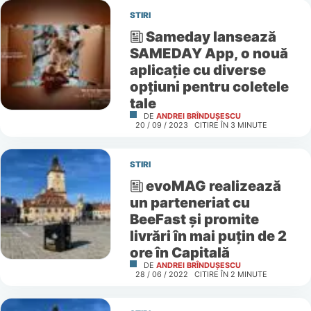
STIRI
Sameday lansează
SAMEDAY App, o nouă
aplicație cu diverse
opțiuni pentru coletele
tale
DE
ANDREI BRÎNDUȘESCU
20 / 09 / 2023
CITIRE ÎN
3
MINUTE
STIRI
evoMAG realizează
un parteneriat cu
BeeFast și promite
livrări în mai puțin de 2
ore în Capitală
DE
ANDREI BRÎNDUȘESCU
28 / 06 / 2022
CITIRE ÎN
2
MINUTE