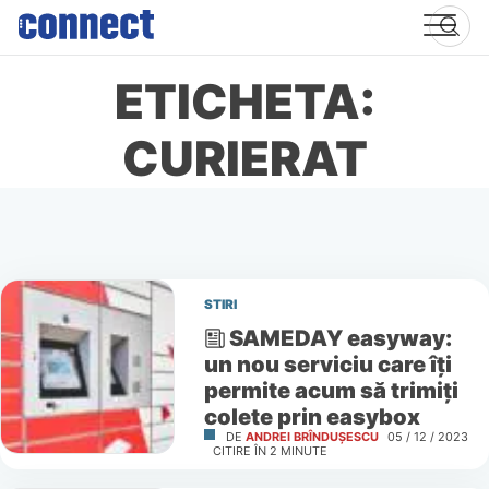
Skip
to
content
ETICHETA:
CURIERAT
STIRI
SAMEDAY easyway:
un nou serviciu care îți
permite acum să trimiți
colete prin easybox
DE
ANDREI BRÎNDUȘESCU
05 / 12 / 2023
CITIRE ÎN
2
MINUTE