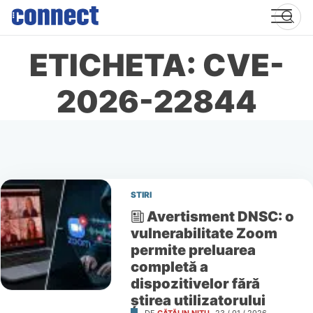
Skip
to
content
ETICHETA: CVE-
2026-22844
STIRI
Avertisment DNSC: o
vulnerabilitate Zoom
permite preluarea
completă a
dispozitivelor fără
știrea utilizatorului