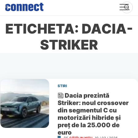
Skip
to
content
ETICHETA: DACIA-
STRIKER
STIRI
Dacia prezintă
Striker: noul crossover
din segmentul C cu
motorizări hibride și
preț de la 25.000 de
euro