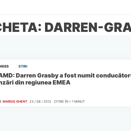
CHETA: DARREN-GR
INESS
STIRI
AMD: Darren Grasby a fost numit conducătoru
nzări din regiunea EMEA
E
MARIUS GHENT
23 / 08 / 2012
CITIRE ÎN
< 1
MINUT