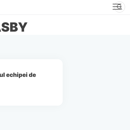
ASBY
l echipei de