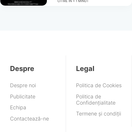
CITIRE ÎN
< 1
MINUT
Despre
Legal
Despre noi
Politica de Cookies
Publicitate
Politica de
Confidențialitate
Echipa
Termene și condiții
Contactează-ne