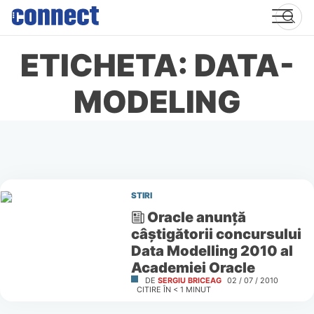
Skip
to
content
ETICHETA: DATA-
MODELING
STIRI
Oracle anunţă
câştigătorii concursului
Data Modelling 2010 al
Academiei Oracle
DE
SERGIU BRICEAG
02 / 07 / 2010
CITIRE ÎN
< 1
MINUT