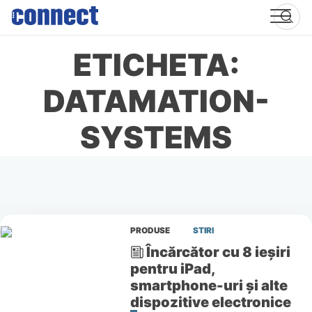
Skip
to
content
ETICHETA:
DATAMATION-
SYSTEMS
PRODUSE
STIRI
Încărcător cu 8 ieşiri
pentru iPad,
smartphone-uri şi alte
dispozitive electronice