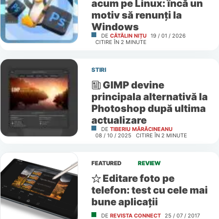
acum pe Linux: încă un
motiv să renunți la
Windows
DE
CĂTĂLIN NIȚU
19 / 01 / 2026
CITIRE ÎN
2
MINUTE
STIRI
GIMP devine
principala alternativă la
Photoshop după ultima
actualizare
DE
TIBERIU MĂRĂCINEANU
08 / 10 / 2025
CITIRE ÎN
2
MINUTE
FEATURED
REVIEW
Editare foto pe
telefon: test cu cele mai
bune aplicații
DE
REVISTA CONNECT
25 / 07 / 2017