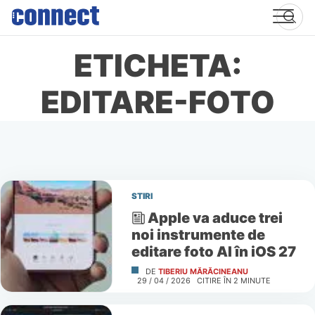
Skip
to
content
ETICHETA:
EDITARE-FOTO
STIRI
Apple va aduce trei
noi instrumente de
editare foto AI în iOS 27
DE
TIBERIU MĂRĂCINEANU
29 / 04 / 2026
CITIRE ÎN
2
MINUTE