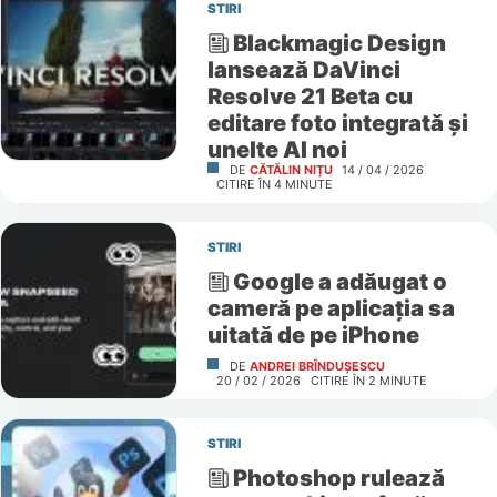
STIRI
Blackmagic Design
lansează DaVinci
Resolve 21 Beta cu
editare foto integrată și
unelte AI noi
DE
CĂTĂLIN NIȚU
14 / 04 / 2026
CITIRE ÎN
4
MINUTE
STIRI
Google a adăugat o
cameră pe aplicația sa
uitată de pe iPhone
DE
ANDREI BRÎNDUȘESCU
20 / 02 / 2026
CITIRE ÎN
2
MINUTE
STIRI
Photoshop rulează