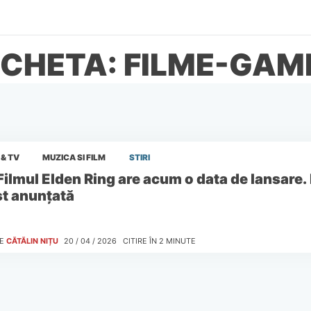
ICHETA: FILME-GAM
 & TV
MUZICA SI FILM
STIRI
Filmul Elden Ring are acum o data de lansare. 
st anunțată
E
CĂTĂLIN NIȚU
20 / 04 / 2026
CITIRE ÎN
2
MINUTE