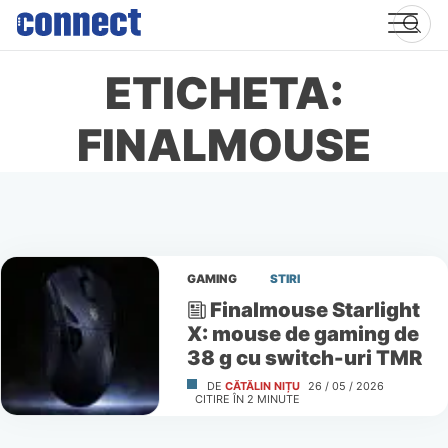
Skip
to
content
ETICHETA:
FINALMOUSE
GAMING
STIRI
Finalmouse Starlight
X: mouse de gaming de
38 g cu switch-uri TMR
DE
CĂTĂLIN NIȚU
26 / 05 / 2026
CITIRE ÎN
2
MINUTE