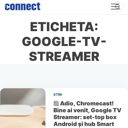
Skip
to
content
ETICHETA:
GOOGLE-TV-
STREAMER
STIRI
Adio, Chromecast!
Bine ai venit, Google TV
Streamer: set-top box
Android și hub Smart