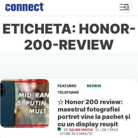
Skip
to
content
ETICHETA: HONOR-
200-REVIEW
FEATURED
REVIEW
TELEFOANE
Honor 200 review:
maestrul fotografiei
portret vine la pachet și
cu un display reușit
DE
IULIAN MACHI
12 / 06 / 2024
CITIRE ÎN
5
MINUTE