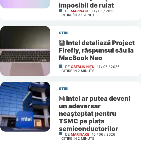
imposibil de rulat
DE
MARINAKE
11 / 06 / 2026
CITIRE ÎN
< 1
MINUT
STIRI
Intel detaliază Project
Firefly, răspunsul său la
MacBook Neo
DE
CĂTĂLIN NIȚU
11 / 06 / 2026
CITIRE ÎN
2
MINUTE
STIRI
Intel ar putea deveni
un adeversar
neașteptat pentru
TSMC pe piața
semiconductorilor
DE
MARINAKE
10 / 06 / 2026
CITIRE ÎN
2
MINUTE