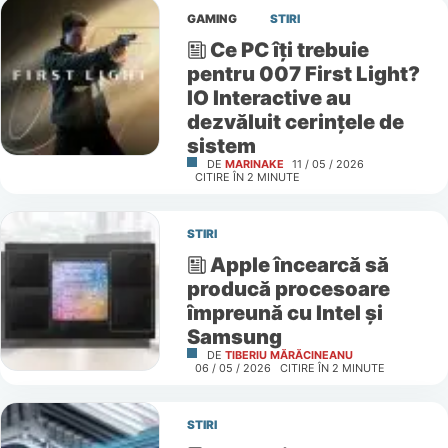
GAMING
STIRI
Ce PC îți trebuie
pentru 007 First Light?
IO Interactive au
dezvăluit cerințele de
sistem
DE
MARINAKE
11 / 05 / 2026
CITIRE ÎN
2
MINUTE
STIRI
Apple încearcă să
producă procesoare
împreună cu Intel și
Samsung
DE
TIBERIU MĂRĂCINEANU
06 / 05 / 2026
CITIRE ÎN
2
MINUTE
STIRI