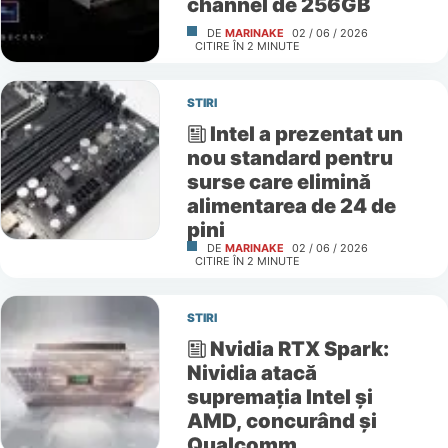
channel de 256GB
DE
MARINAKE
02 / 06 / 2026
CITIRE ÎN
2
MINUTE
STIRI
Intel a prezentat un
nou standard pentru
surse care elimină
alimentarea de 24 de
pini
DE
MARINAKE
02 / 06 / 2026
CITIRE ÎN
2
MINUTE
STIRI
Nvidia RTX Spark:
Nividia atacă
supremația Intel și
AMD, concurând și
Qualcomm