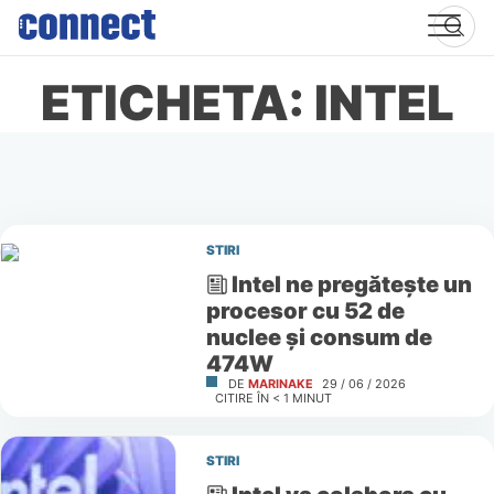
Skip
to
content
ETICHETA: INTEL
STIRI
Intel ne pregătește un
procesor cu 52 de
nuclee și consum de
474W
DE
MARINAKE
29 / 06 / 2026
CITIRE ÎN
< 1
MINUT
STIRI