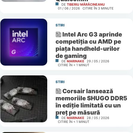
DE
TIBERIU MĂRĂCINEANU
01 / 06 / 2026
CITIRE ÎN
3
MINUTE
STIRI
Intel Arc G3 aprinde
competiția cu AMD pe
piața handheld-urilor
de gaming
DE
MARINAKE
29 / 05 / 2026
CITIRE ÎN
< 1
MINUT
STIRI
Corsair lansează
memoriile SHUGO DDR5
în ediție limitată cu un
preț pe măsură
DE
MARINAKE
28 / 05 / 2026
CITIRE ÎN
< 1
MINUT