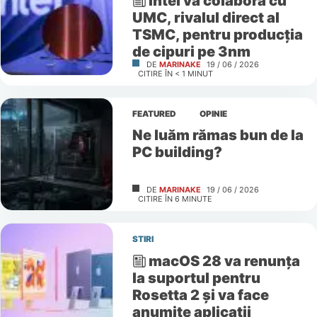
Intel va colabora cu
UMC, rivalul direct al
TSMC, pentru producția
de cipuri pe 3nm
DE
MARINAKE
19 / 06 / 2026
CITIRE ÎN
< 1
MINUT
FEATURED
OPINIE
Ne luăm rămas bun de la
PC building?
DE
MARINAKE
19 / 06 / 2026
CITIRE ÎN
6
MINUTE
STIRI
macOS 28 va renunța
la suportul pentru
Rosetta 2 și va face
anumite aplicații