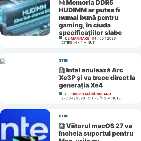
Memoria DDR5
HUDIMM ar putea fi
numai bună pentru
gaming, în ciuda
specificațiilor slabe
DE
MARINAKE
04 / 05 / 2026
CITIRE ÎN
< 1
MINUT
STIRI
Intel anulează Arc
Xe3P și va trece direct la
generația Xe4
DE
TIBERIU MĂRĂCINEANU
27 / 04 / 2026
CITIRE ÎN
2
MINUTE
STIRI
Viitorul macOS 27 va
încheia suportul pentru
Mac-urile cu