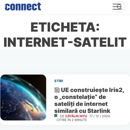
Skip
to
content
ETICHETA:
INTERNET-SATELIT
STIRI
UE construiește Iris2,
o „constelație” de
sateliți de internet
similară cu Starlink
DE
CĂTĂLIN NIȚU
17 / 12 / 2024
CITIRE ÎN
2
MINUTE