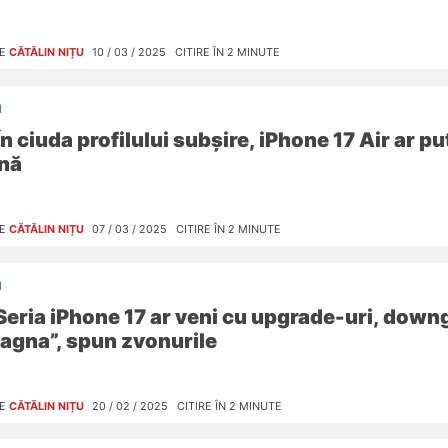
E
CĂTĂLIN NIȚU
10 / 03 / 2025
CITIRE ÎN
2
MINUTE
I
În ciuda profilului subșire, iPhone 17 Air ar 
nă
E
CĂTĂLIN NIȚU
07 / 03 / 2025
CITIRE ÎN
2
MINUTE
I
Seria iPhone 17 ar veni cu upgrade-uri, downg
tagna”, spun zvonurile
E
CĂTĂLIN NIȚU
20 / 02 / 2025
CITIRE ÎN
2
MINUTE