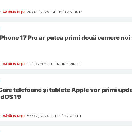
E
CĂTĂLIN NIȚU
20 / 01 / 2025
CITIRE ÎN
2
MINUTE
I
iPhone 17 Pro ar putea primi două camere noi ș
E
CĂTĂLIN NIȚU
13 / 01 / 2025
CITIRE ÎN
2
MINUTE
I
Care telefoane și tablete Apple vor primi updat
adOS 19
E
CĂTĂLIN NIȚU
27 / 12 / 2024
CITIRE ÎN
2
MINUTE