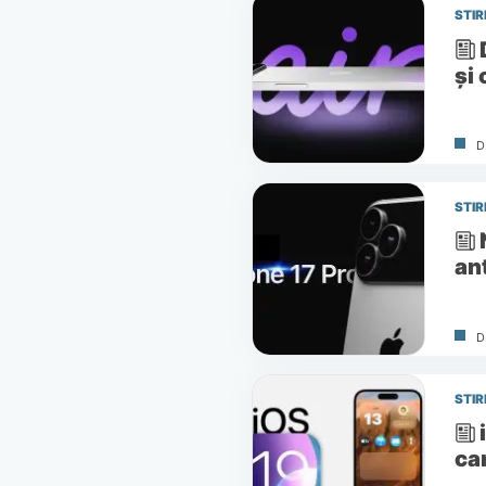
STIR
și
D
STIR
an
D
STIR
ca