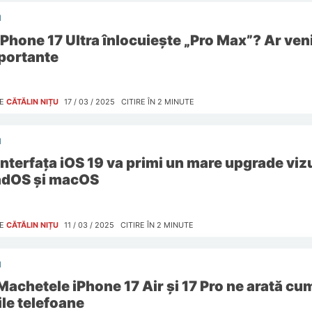
I
iPhone 17 Ultra înlocuiește „Pro Max”? Ar ven
portante
E
CĂTĂLIN NIȚU
17 / 03 / 2025
CITIRE ÎN
2
MINUTE
I
Interfața iOS 19 va primi un mare upgrade vizu
adOS și macOS
E
CĂTĂLIN NIȚU
11 / 03 / 2025
CITIRE ÎN
2
MINUTE
I
Machetele iPhone 17 Air și 17 Pro ne arată cum
ile telefoane