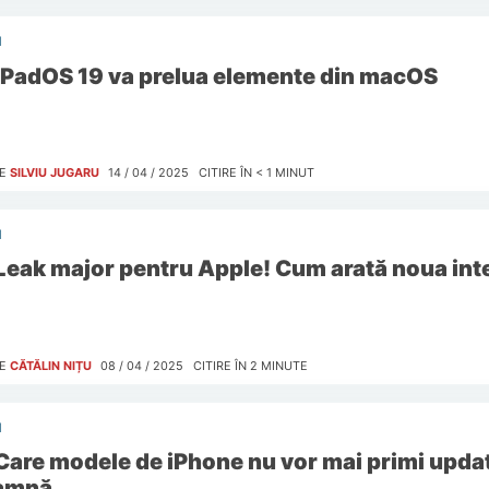
I
iPadOS 19 va prelua elemente din macOS
E
SILVIU JUGARU
14 / 04 / 2025
CITIRE ÎN
< 1
MINUT
I
Leak major pentru Apple! Cum arată noua inte
E
CĂTĂLIN NIȚU
08 / 04 / 2025
CITIRE ÎN
2
MINUTE
I
Care modele de iPhone nu vor mai primi update
amnă