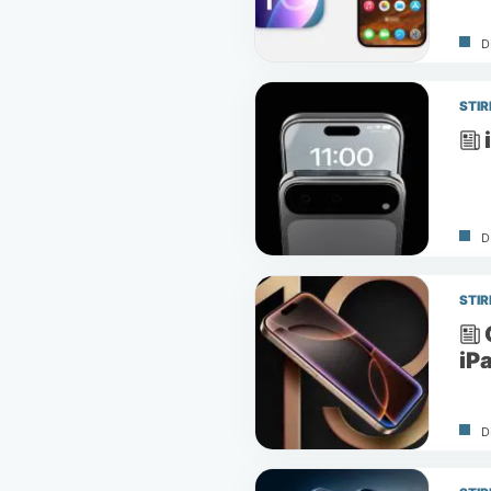
D
STIR
D
STIR
iP
D