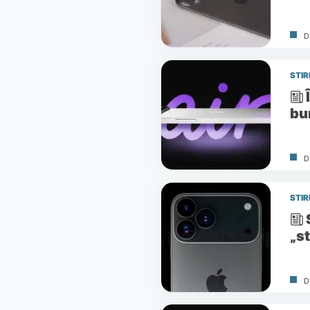
D
STIR
bu
D
STIR
„s
D