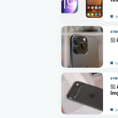
D
STIR
D
STIR
îm
D