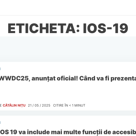
ETICHETA: IOS-19
I
WWDC25, anunțat oficial! Când va fi prezenta
E
CĂTĂLIN NIȚU
21 / 05 / 2025
CITIRE ÎN
< 1
MINUT
I
iOS 19 va include mai multe funcții de accesib