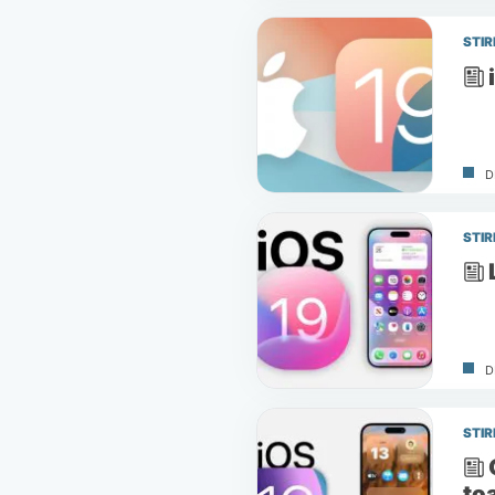
STIR
D
STIR
D
STIR
to