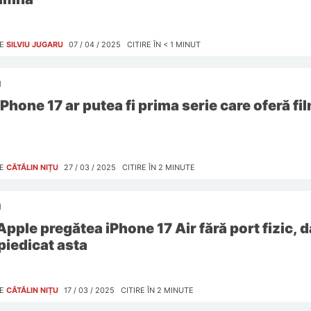
E
SILVIU JUGARU
07 / 04 / 2025
CITIRE ÎN
< 1
MINUT
I
iPhone 17 ar putea fi prima serie care oferă fi
E
CĂTĂLIN NIȚU
27 / 03 / 2025
CITIRE ÎN
2
MINUTE
I
Apple pregătea iPhone 17 Air fără port fizic, d
piedicat asta
E
CĂTĂLIN NIȚU
17 / 03 / 2025
CITIRE ÎN
2
MINUTE