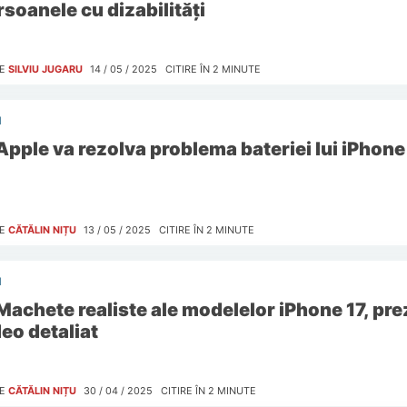
rsoanele cu dizabilități
E
SILVIU JUGARU
14 / 05 / 2025
CITIRE ÎN
2
MINUTE
I
Apple va rezolva problema bateriei lui iPhone
E
CĂTĂLIN NIȚU
13 / 05 / 2025
CITIRE ÎN
2
MINUTE
I
Machete realiste ale modelelor iPhone 17, pre
deo detaliat
E
CĂTĂLIN NIȚU
30 / 04 / 2025
CITIRE ÎN
2
MINUTE