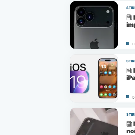
STIR
im
D
STIR
iP
D
STIR
no