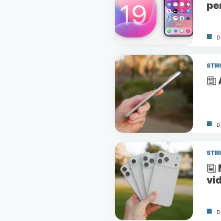
pe
D
STIR
D
STIR
vi
D