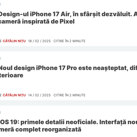
I
Design-ul iPhone 17 Air, în sfârșit dezvăluit. A
 cameră inspirată de Pixel
E
CĂTĂLIN NIȚU
18 / 02 / 2025
CITIRE ÎN
2
MINUTE
I
Noul design iPhone 17 Pro este neașteptat, dif
terioare
E
CĂTĂLIN NIȚU
14 / 02 / 2025
CITIRE ÎN
2
MINUTE
I
iOS 19: primele detalii neoficiale. Interfață no
meră complet reorganizată